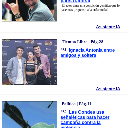
pausa laboral
El actor tiene una condición genética que lo
hace más propenso a la enfermedad
Asistente IA
Tiempo Libre | Pág.28
#31
Ignacia Antonia entre
amigos y soltera
Asistente IA
Política | Pág.11
#32
Las Condes usa
señaléticas para hacer
campaña contra la
violencia