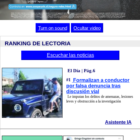
Cargado
:
Unmute
100.00%
Turn on sound
Ocultar video
RANKING DE LECTORIA
Escuchar las noticias
El Día | Pág.6
#1
Formalizan a conductor
por falsa denuncia tras
discusión vial
Le imputan los delitos de amenazas, lesiones
leves y obstrucción a la investigación
Asistente IA