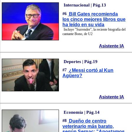
Internacional | Pág.13
#6
Bill Gates recomienda
los cinco mejores libros que
ha leído en su vida
Incluye "Surrender", la reciente biografía del
cantante Bono, de U2
Asistente IA
Deportes | Pág.19
#7
¿Messi cortó al Kun
Agüero?
Asistente IA
Economía | Pág.14
#8
Dueño de centro
veterinario más barato,
según Sernac: "Apostamos