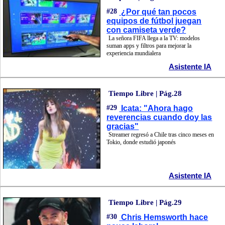
#28
¿Por qué tan pocos
equipos de fútbol juegan
con camiseta verde?
La señora FIFA llega a la TV: modelos
suman apps y filtros para mejorar la
experiencia mundialera
Asistente IA
Tiempo Libre | Pág.28
#29
Icata: "Ahora hago
reverencias cuando doy las
gracias"
Streamer regresó a Chile tras cinco meses en
Tokio, donde estudió japonés
Asistente IA
Tiempo Libre | Pág.29
#30
Chris Hemsworth hace