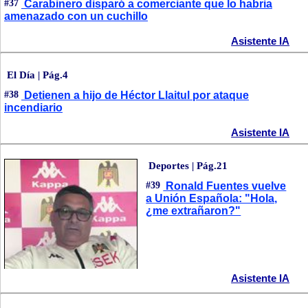
#37
Carabinero disparó a comerciante que lo habria
amenazado con un cuchillo
Asistente IA
El Día | Pág.4
#38
Detienen a hijo de Héctor Llaitul por ataque
incendiario
Asistente IA
Deportes | Pág.21
#39
Ronald Fuentes vuelve
a Unión Española: "Hola,
¿me extrañaron?"
Asistente IA