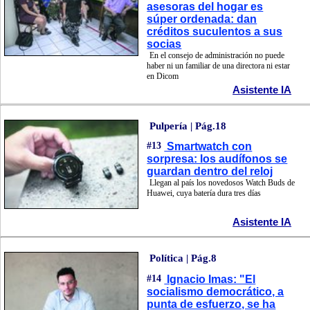
asesoras del hogar es
súper ordenada: dan
créditos suculentos a sus
socias
En el consejo de administración no puede
haber ni un familiar de una directora ni estar
en Dicom
Asistente IA
Pulpería | Pág.18
#13
Smartwatch con
sorpresa: los audífonos se
guardan dentro del reloj
Llegan al país los novedosos Watch Buds de
Huawei, cuya batería dura tres días
Asistente IA
Política | Pág.8
#14
Ignacio Imas: "El
socialismo democrático, a
punta de esfuerzo, se ha