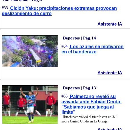
#33
Ciclón Yaku: precipitaciones extremas provocan
deslizamiento de cerro
Asistente IA
Deportes | Pág.14
#34
Los azules se motivaron
en el banderazo
Asistente IA
Deportes | Pág.13
#35
Palmezano reveló su
avivada ante Fabián Cerda:
"Sabíamos que juega al
límite"
Huachipato volvió al triunfo con un 3-1
sobre Curicó Unido en La Granja
Asistente IA