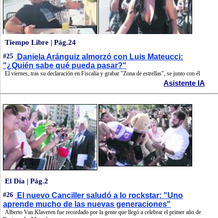
Tiempo Libre | Pág.24
#25
Daniela Aránguiz almorzó con Luis Mateucci:
"¿Quién sabe qué pueda pasar?"
El viernes, tras su declaración en Fiscalía y grabar "Zona de estrellas", se junto con él
Asistente IA
El Día | Pág.2
#26
El nuevo Canciller saludó a lo rockstar: "Uno
aprende mucho de las nuevas generaciones"
Alberto Van Klaveren fue recordado por la gente que llegó a celebrar el primer año de