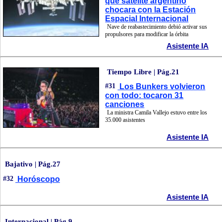
que satélite argentino
chocara con la Estación
Espacial Internacional
Nave de reabastecimiento debió activar sus
propulsores para modificar la órbita
Asistente IA
Tiempo Libre | Pág.21
#31
Los Bunkers volvieron
con todo: tocaron 31
canciones
La ministra Camila Vallejo estuvo entre los
35.000 asistentes
Asistente IA
Bajativo | Pág.27
#32
Horóscopo
Asistente IA
Internacional | Pág.9