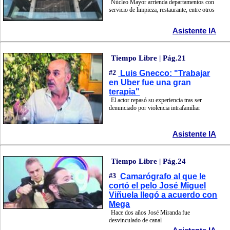
Núcleo Mayor arrienda departamentos con
servicio de limpieza, restaurante, entre otros
Asistente IA
Tiempo Libre | Pág.21
#2
Luis Gnecco: "Trabajar
en Uber fue una gran
terapia"
El actor repasó su experiencia tras ser
denunciado por violencia intrafamiliar
Asistente IA
Tiempo Libre | Pág.24
#3
Camarógrafo al que le
cortó el pelo José Miguel
Viñuela llegó a acuerdo con
Mega
Hace dos años José Miranda fue
desvinculado de canal