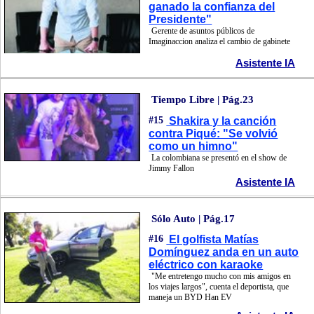
ganado la confianza del
Presidente"
Gerente de asuntos públicos de
Imaginaccion analiza el cambio de gabinete
Asistente IA
Tiempo Libre | Pág.23
#15
Shakira y la canción
contra Piqué: "Se volvió
como un himno"
La colombiana se presentó en el show de
Jimmy Fallon
Asistente IA
Sólo Auto | Pág.17
#16
El golfista Matías
Domínguez anda en un auto
eléctrico con karaoke
"Me entretengo mucho con mis amigos en
los viajes largos", cuenta el deportista, que
maneja un BYD Han EV