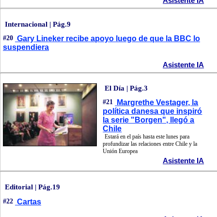
Asistente IA
Internacional | Pág.9
#20
Gary Lineker recibe apoyo luego de que la BBC lo
suspendiera
Asistente IA
El Día | Pág.3
#21
Margrethe Vestager, la
política danesa que inspiró
la serie "Borgen", llegó a
Chile
Estará en el país hasta este lunes para
profundizar las relaciones entre Chile y la
Unión Europea
Asistente IA
Editorial | Pág.19
#22
Cartas