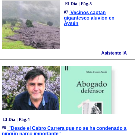
El Día | Pág.5
#7
Vecinos captan
gigantesco aluvión en
Aysén
Asistente IA
El Día | Pág.4
#8
"Desde el Cabro Carrera que no se ha condenado a
ningún narco importante"