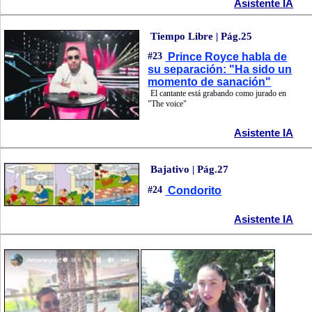
Asistente IA
Tiempo Libre | Pág.25
#23
Prince Royce habla de
su separación: "Ha sido un
momento de sanación"
El cantante está grabando como jurado en
"The voice"
Asistente IA
Bajativo | Pág.27
#24
Condorito
Asistente IA