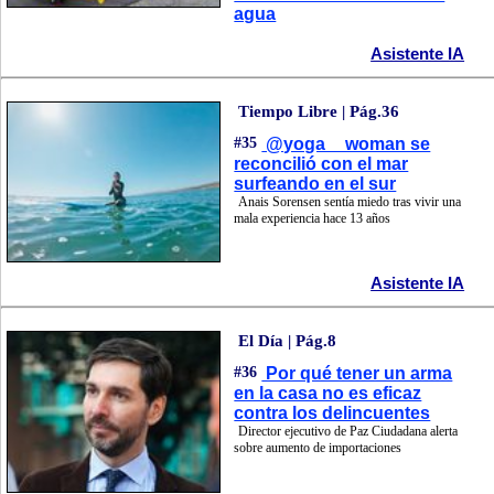
agua
Asistente IA
Tiempo Libre | Pág.36
#35
@yoga__woman se
reconcilió con el mar
surfeando en el sur
Anais Sorensen sentía miedo tras vivir una
mala experiencia hace 13 años
Asistente IA
El Día | Pág.8
#36
Por qué tener un arma
en la casa no es eficaz
contra los delincuentes
Director ejecutivo de Paz Ciudadana alerta
sobre aumento de importaciones