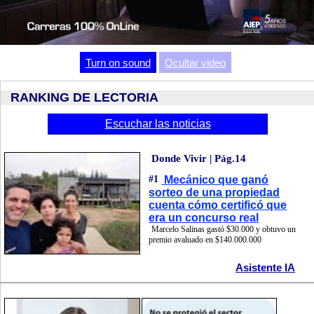
Video
Turn on sound
Ocultar video
RANKING DE LECTORIA
Escuchar las noticias
Donde Vivir | Pág.14
#1
Mecánico que ganó
sorteo de una propiedad
cuenta cómo certificó que
era un concurso real
Marcelo Salinas gastó $30.000 y obtuvo un
premio avaluado en $140.000.000
Asistente IA