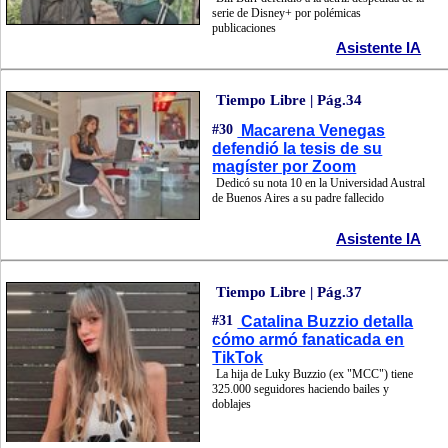
serie de Disney+ por polémicas
publicaciones
Asistente IA
Tiempo Libre | Pág.34
#30
Macarena Venegas
defendió la tesis de su
magíster por Zoom
Dedicó su nota 10 en la Universidad Austral
de Buenos Aires a su padre fallecido
Asistente IA
Tiempo Libre | Pág.37
#31
Catalina Buzzio detalla
cómo armó fanaticada en
TikTok
La hija de Luky Buzzio (ex "MCC") tiene
325.000 seguidores haciendo bailes y
doblajes