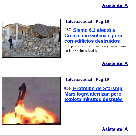
Asistente IA
Internacional | Pág.18
#37
Sismo 6,3 afectó a
Grecia: sin víctimas, pero
con edificios destruidos
El epicentro fue en Elassona y hasta ahora
no hay víctimas fatales
Asistente IA
Internacional | Pág.19
#38
Prototipo de Starship
Mars logra aterrizar, pero
explota minutos después
Asistente IA