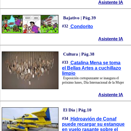
Asistente IA
Bajativo | Pág.39
#32
Condorito
Asistente IA
Cultura | Pág.38
#33
Catalina Mena se toma
el Bellas Artes a cuchillazo
limpio
Exposición cortopunzante se inaugura el
próximo lunes, Día Internacional de la Mujer
Asistente IA
El Día | Pág.10
#34
Hidroavión de Conaf
puede recargar su estanque
en vuelo rasante sobre el