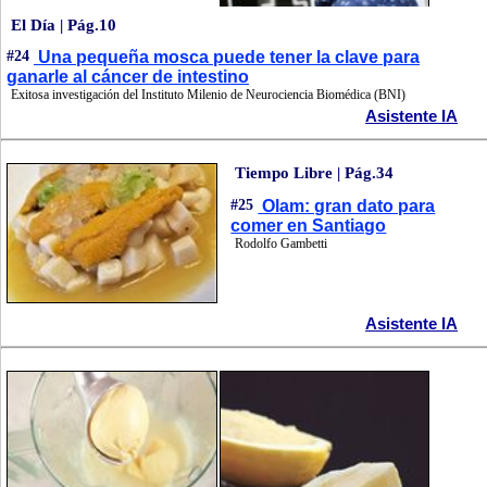
El Día | Pág.10
#24
Una pequeña mosca puede tener la clave para
ganarle al cáncer de intestino
Exitosa investigación del Instituto Milenio de Neurociencia Biomédica (BNI)
Asistente IA
Tiempo Libre | Pág.34
#25
Olam: gran dato para
comer en Santiago
Rodolfo Gambetti
Asistente IA