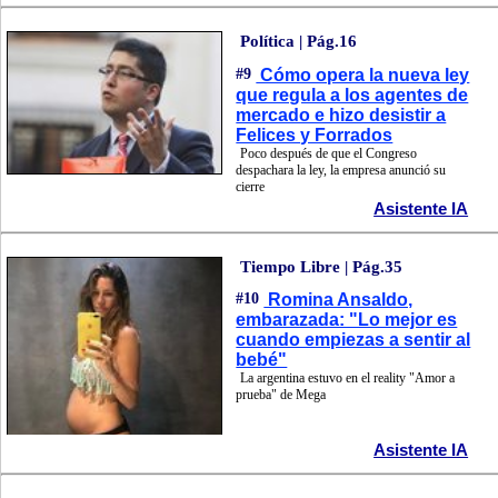
Política | Pág.16
#9
Cómo opera la nueva ley
que regula a los agentes de
mercado e hizo desistir a
Felices y Forrados
Poco después de que el Congreso
despachara la ley, la empresa anunció su
cierre
Asistente IA
Tiempo Libre | Pág.35
#10
Romina Ansaldo,
embarazada: "Lo mejor es
cuando empiezas a sentir al
bebé"
La argentina estuvo en el reality "Amor a
prueba" de Mega
Asistente IA