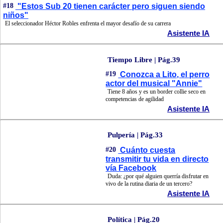
#18
"Estos Sub 20 tienen carácter pero siguen siendo
niños"
El seleccionador Héctor Robles enfrenta el mayor desafío de su carrera
Asistente IA
Tiempo Libre | Pág.39
#19
Conozca a Lito, el perro
actor del musical "Annie"
Tiene 8 años y es un border collie seco en
competencias de agilidad
Asistente IA
Pulpería | Pág.33
#20
Cuánto cuesta
transmitir tu vida en directo
vía Facebook
Duda: ¿por qué alguien querría disfrutar en
vivo de la rutina diaria de un tercero?
Asistente IA
Política | Pág.20