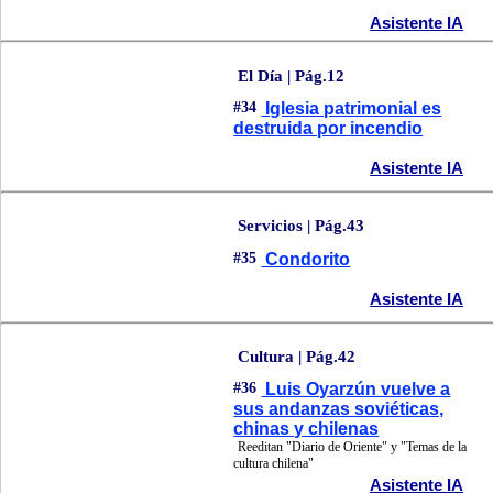
Asistente IA
El Día | Pág.12
#34
Iglesia patrimonial es
destruida por incendio
Asistente IA
Servicios | Pág.43
#35
Condorito
Asistente IA
Cultura | Pág.42
#36
Luis Oyarzún vuelve a
sus andanzas soviéticas,
chinas y chilenas
Reeditan "Diario de Oriente" y "Temas de la
cultura chilena"
Asistente IA