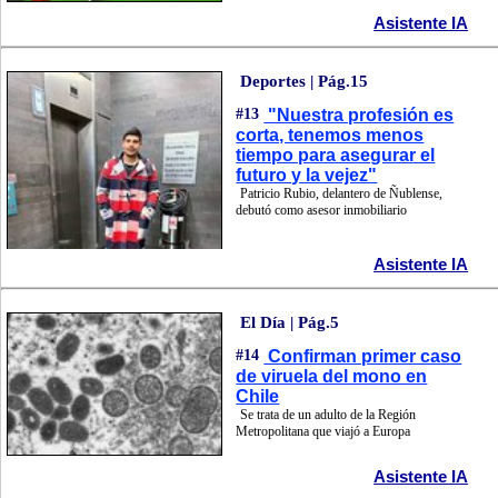
Asistente IA
Deportes | Pág.15
#13
"Nuestra profesión es
corta, tenemos menos
tiempo para asegurar el
futuro y la vejez"
Patricio Rubio, delantero de Ñublense,
debutó como asesor inmobiliario
Asistente IA
El Día | Pág.5
#14
Confirman primer caso
de viruela del mono en
Chile
Se trata de un adulto de la Región
Metropolitana que viajó a Europa
Asistente IA