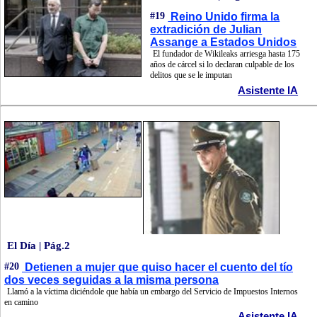
#19
Reino Unido firma la
extradición de Julian
Assange a Estados Unidos
El fundador de Wikileaks arriesga hasta 175
años de cárcel si lo declaran culpable de los
delitos que se le imputan
Asistente IA
El Día | Pág.2
#20
Detienen a mujer que quiso hacer el cuento del tío
dos veces seguidas a la misma persona
Llamó a la víctima diciéndole que había un embargo del Servicio de Impuestos Internos
en camino
Asistente IA