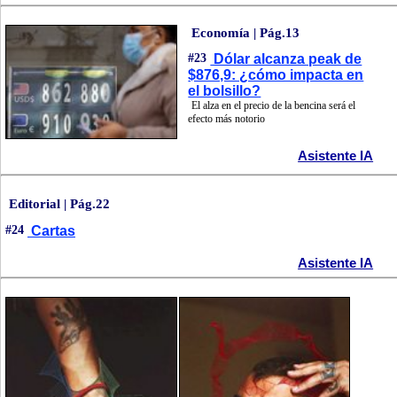
Economía | Pág.13
#23
Dólar alcanza peak de
$876,9: ¿cómo impacta en
el bolsillo?
El alza en el precio de la bencina será el
efecto más notorio
Asistente IA
Editorial | Pág.22
#24
Cartas
Asistente IA