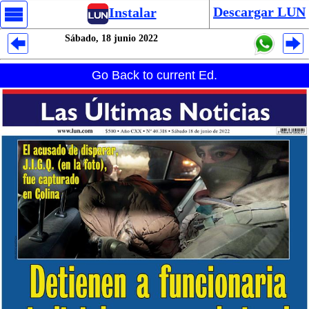
Descargar LUN
Instalar
Sábado, 18 junio 2022
Despliegues Analytics
Go Back to current Ed.
Despliegues Totales
Despliegues por Rubros