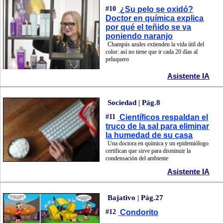
#10
¿Su pelo se oxidó?
Doctor en química explica
por qué el teñido se va
poniendo naranjo
Champús azules extienden la vida útil del
color: así no tiene que ir cada 20 días al
peluquero
Asistente IA
Sociedad | Pág.8
#11
Científicos respaldan el
truco de la sal para eliminar
la humedad de su casa
Una doctora en química y un epidemiólogo
certifican que sirve para disminuir la
condensación del ambiente
Asistente IA
Bajativo | Pág.27
#12
Condorito