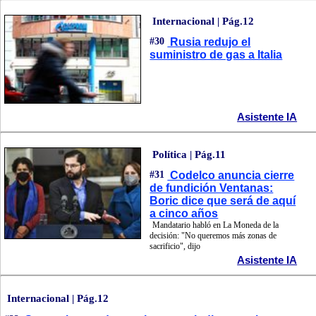
Internacional | Pág.12
#30
Rusia redujo el
suministro de gas a Italia
Asistente IA
Política | Pág.11
#31
Codelco anuncia cierre
de fundición Ventanas:
Boric dice que será de aquí
a cinco años
Mandatario habló en La Moneda de la
decisión: "No queremos más zonas de
sacrificio", dijo
Asistente IA
Internacional | Pág.12