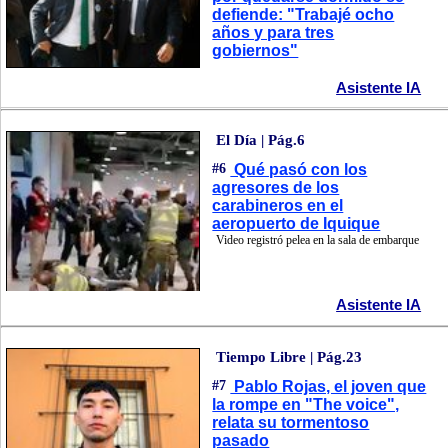
defiende: "Trabajé ocho
años y para tres
gobiernos"
Asistente IA
El Día | Pág.6
#6
Qué pasó con los
agresores de los
carabineros en el
aeropuerto de Iquique
Video registró pelea en la sala de embarque
Asistente IA
Tiempo Libre | Pág.23
#7
Pablo Rojas, el joven que
la rompe en "The voice",
relata su tormentoso
pasado