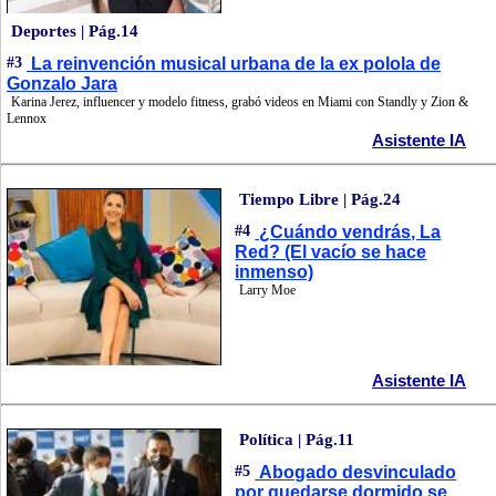
Deportes | Pág.14
#3
La reinvención musical urbana de la ex polola de
Gonzalo Jara
Karina Jerez, influencer y modelo fitness, grabó videos en Miami con Standly y Zion &
Lennox
Asistente IA
Tiempo Libre | Pág.24
#4
¿Cuándo vendrás, La
Red? (El vacío se hace
inmenso)
Larry Moe
Asistente IA
Política | Pág.11
#5
Abogado desvinculado
por quedarse dormido se