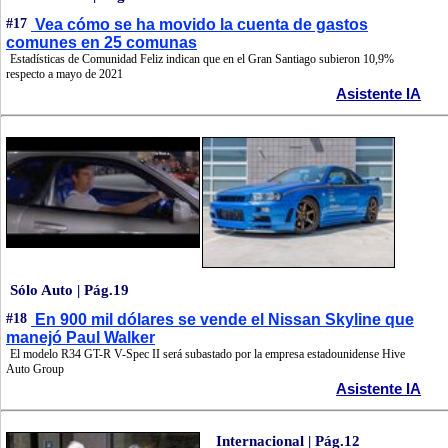
#17
Vea cómo se ha movido la cuenta de gastos
comunes en 25 comunas
Estadísticas de Comunidad Feliz indican que en el Gran Santiago subieron 10,9%
respecto a mayo de 2021
Asistente IA
Sólo Auto | Pág.19
#18
En 900 mil dólares se vende el Nissan Skyline que
manejó Paul Walker
El modelo R34 GT-R V-Spec II será subastado por la empresa estadounidense Hive
Auto Group
Asistente IA
Internacional | Pág.12