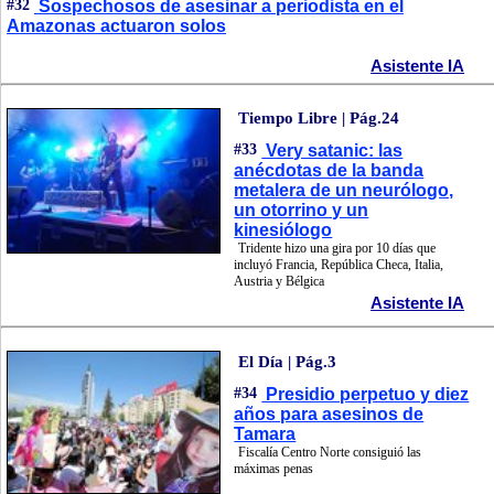
#32
Sospechosos de asesinar a periodista en el
Amazonas actuaron solos
Asistente IA
Tiempo Libre | Pág.24
#33
Very satanic: las
anécdotas de la banda
metalera de un neurólogo,
un otorrino y un
kinesiólogo
Tridente hizo una gira por 10 días que
incluyó Francia, República Checa, Italia,
Austria y Bélgica
Asistente IA
El Día | Pág.3
#34
Presidio perpetuo y diez
años para asesinos de
Tamara
Fiscalía Centro Norte consiguió las
máximas penas