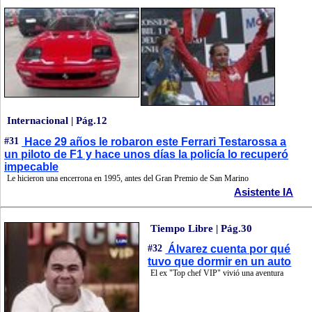
Internacional | Pág.12
#31
Hace 29 años le robaron este Ferrari Testarossa a
un piloto de F1 y hace unos días la policía lo recuperó
impecable
Le hicieron una encerrona en 1995, antes del Gran Premio de San Marino
Asistente IA
Tiempo Libre | Pág.30
#32
Álvarez cuenta por qué
tuvo que dormir en un auto
El ex "Top chef VIP" vivió una aventura