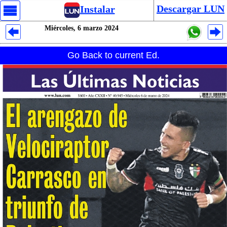
Descargar LUN
Instalar
Miércoles, 6 marzo 2024
Despliegues Analytics
Go Back to current Ed.
Despliegues Totales
Despliegues por Rubros