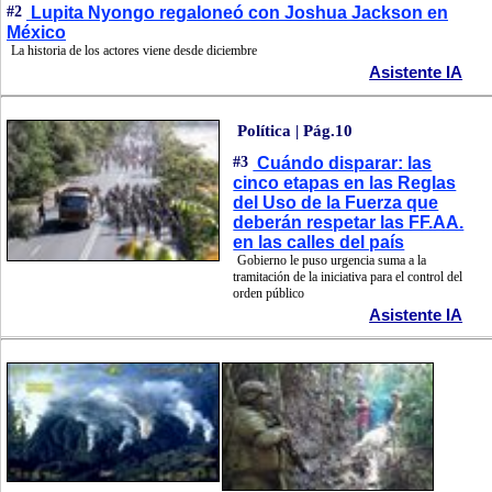
#2
Lupita Nyongo regaloneó con Joshua Jackson en
México
La historia de los actores viene desde diciembre
Asistente IA
Política | Pág.10
#3
Cuándo disparar: las
cinco etapas en las Reglas
del Uso de la Fuerza que
deberán respetar las FF.AA.
en las calles del país
Gobierno le puso urgencia suma a la
tramitación de la iniciativa para el control del
orden público
Asistente IA