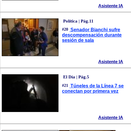
Asistente IA
Política | Pág.11
#20
Senador Bianchi sufre
descompensación durante
sesión de sala
Asistente IA
El Día | Pág.5
#21
Túneles de la Línea 7 se
conectan por primera vez
Asistente IA