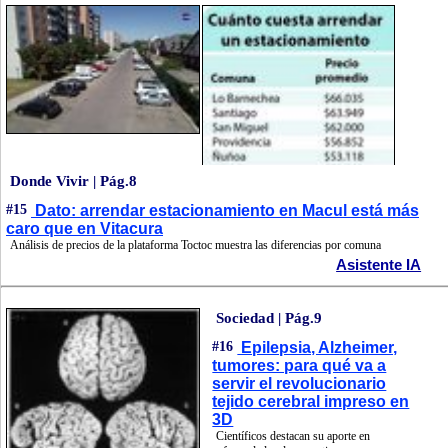
Donde Vivir | Pág.8
#15
Dato: arrendar estacionamiento en Macul está más
caro que en Vitacura
Análisis de precios de la plataforma Toctoc muestra las diferencias por comuna
Asistente IA
Sociedad | Pág.9
#16
Epilepsia, Alzheimer,
tumores: para qué va a
servir el revolucionario
tejido cerebral impreso en
3D
Científicos destacan su aporte en