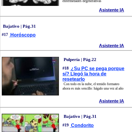
enfermedades degenerativas
Asistente IA
Bajativo | Pág.31
#17
Horóscopo
Asistente IA
Pulpería | Pág.22
#18
¿Su PC se pega porque
sí? Llegó la hora de
resetearlo
Con todo en la nube, el temido formateo
ahora es más sencillo: hágalo una vez al año
Asistente IA
Bajativo | Pág.31
#19
Condorito