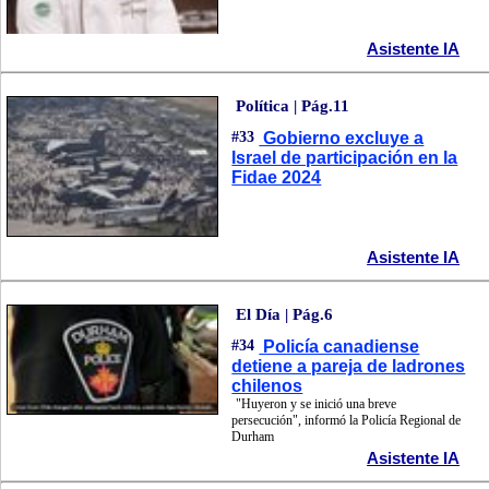
Asistente IA
Política | Pág.11
#33
Gobierno excluye a
Israel de participación en la
Fidae 2024
Asistente IA
El Día | Pág.6
#34
Policía canadiense
detiene a pareja de ladrones
chilenos
"Huyeron y se inició una breve
persecución", informó la Policía Regional de
Durham
Asistente IA