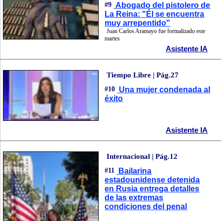
#9
Abogado del pistolero de
La Reina: "Él se encuentra
muy arrepentido"
Juan Carlos Aramayo fue formalizado este
martes
Asistente IA
Tiempo Libre | Pág.27
#10
Una mujer condenada al
éxito
Asistente IA
Internacional | Pág.12
#11
Bailarina
estadounidense detenida
en Rusia entrega detalles
de las extremas
condiciones del penal