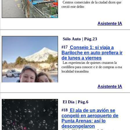
Centros comerciales de la ciudad dicen que
creció este delito
Asistente IA
Sólo Auto | Pág.23
#17
Consejo 1: si viaja a
Bariloche en auto prefiera ir
de lunes a viernes
Las experiencias de quienes cruzaron la
cordillera para conocer e ir de compras a esa
localidad trasandina
Asistente IA
El Día | Pág.6
#18
El ala de un avión se
congeló en aeropuerto de
Punta Arenas: así lo
descongelaron