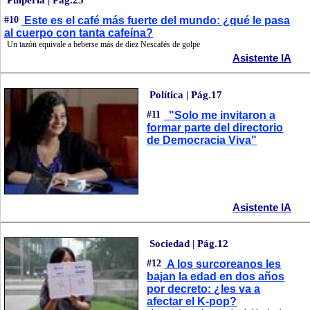
Pulpería | Pág.25
#10
Este es el café más fuerte del mundo: ¿qué le pasa
al cuerpo con tanta cafeína?
Un tazón equivale a beberse más de diez Nescafés de golpe
Asistente IA
Política | Pág.17
#11
"Solo me invitaron a
formar parte del directorio
de Democracia Viva"
Asistente IA
Sociedad | Pág.12
#12
A los surcoreanos les
bajan la edad en dos años
por decreto: ¿les va a
afectar el K-pop?