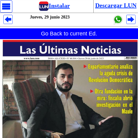
Descargar LUN
Instalar
Jueves, 29 junio 2023
Despliegues Analytics
Go Back to current Ed.
Despliegues Totales
Despliegues por Rubros