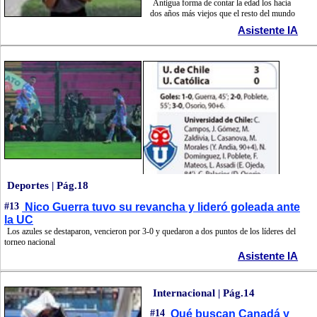
Antigua forma de contar la edad los hacía
dos años más viejos que el resto del mundo
Asistente IA
Deportes | Pág.18
#13
Nico Guerra tuvo su revancha y lideró goleada ante
la UC
Los azules se destaparon, vencieron por 3-0 y quedaron a dos puntos de los líderes del
torneo nacional
Asistente IA
Internacional | Pág.14
#14
Qué buscan Canadá y