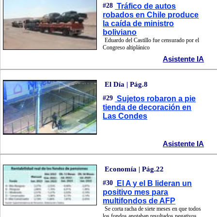
#28
Tráfico de autos
robados en Chile produce
la caída de ministro
boliviano
Eduardo del Castillo fue censurado por el
Congreso altiplánico
Asistente IA
El Día | Pág.8
#29
Sujetos robaron a pie
tienda de decoración en
Las Condes
Asistente IA
Economía | Pág.22
#30
El A y el B lideran un
positivo mes para
multifondos de AFP
Se corta racha de siete meses en que todos
los fondos anotaban resultados negativos