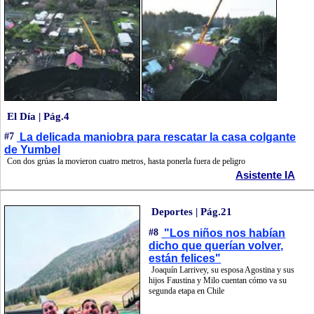
El Día | Pág.4
#7
La delicada maniobra para rescatar la casa colgante
de Yumbel
Con dos grúas la movieron cuatro metros, hasta ponerla fuera de peligro
Asistente IA
Deportes | Pág.21
#8
"Los niños nos habían
dicho que querían volver,
están felices"
Joaquín Larrivey, su esposa Agostina y sus
hijos Faustina y Milo cuentan cómo va su
segunda etapa en Chile