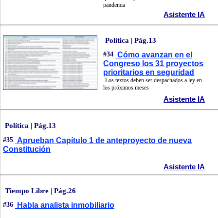
pandemia
Asistente IA
Política | Pág.13
#34
Cómo avanzan en el
Congreso los 31 proyectos
prioritarios en seguridad
Los textos deben ser despachados a ley en
los próximos meses
Asistente IA
Política | Pág.13
#35
Aprueban Capítulo 1 de anteproyecto de nueva
Constitución
Asistente IA
Tiempo Libre | Pág.26
#36
Habla analista inmobiliario