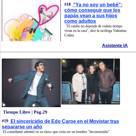
#18
"Ya no soy un bebé":
cómo conseguir que los
papás vean a sus hijos
como adultos
"El cariño no depende de cuánto tiempo
vivan en la casa", dice la sicóloga Valentina
Colina
Asistente IA
Tiempo Libre | Pág.29
#19
El sincericidio de Edo Caroe en el Movistar tras
separarse un año
El comediante admitió en su show que creía ser un hombre "deconstruido"