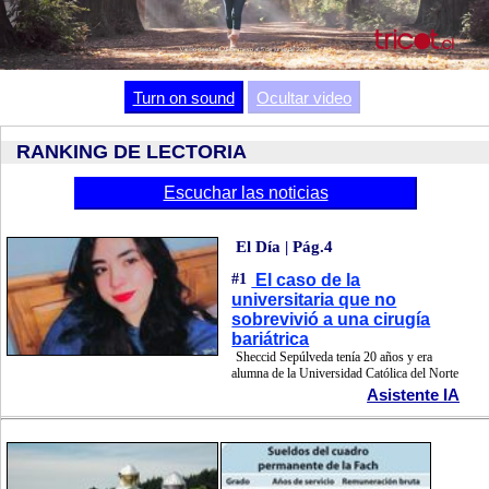
Video
Turn on sound
Ocultar video
RANKING DE LECTORIA
Escuchar las noticias
El Día | Pág.4
#1
El caso de la
universitaria que no
sobrevivió a una cirugía
bariátrica
Sheccid Sepúlveda tenía 20 años y era
alumna de la Universidad Católica del Norte
Asistente IA