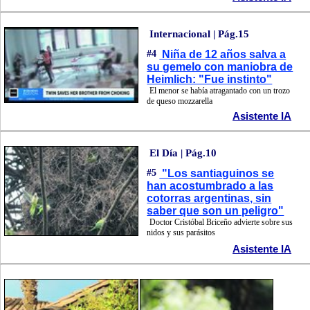
Internacional | Pág.15
#4
Niña de 12 años salva a
su gemelo con maniobra de
Heimlich: "Fue instinto"
El menor se había atragantado con un trozo
de queso mozzarella
Asistente IA
El Día | Pág.10
#5
"Los santiaguinos se
han acostumbrado a las
cotorras argentinas, sin
saber que son un peligro"
Doctor Cristóbal Briceño advierte sobre sus
nidos y sus parásitos
Asistente IA