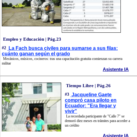
Empleo y Educación | Pág.23
#2
La Fach busca civiles para sumarse a sus filas:
cuánto ganan según el grado
Mecánicos, músicos, cocineros: tras una capacitación gratuita comienzan su carrera
militar
Asistente IA
Tiempo Libre | Pág.26
#3
Jacqueline Gaete
compró casa piloto en
Ecuador: "Era llegar y
vivir"
La recordada participante de "Calle 7" se
demoró diez meses en trámites para acceder a
un crédito
Asistente IA