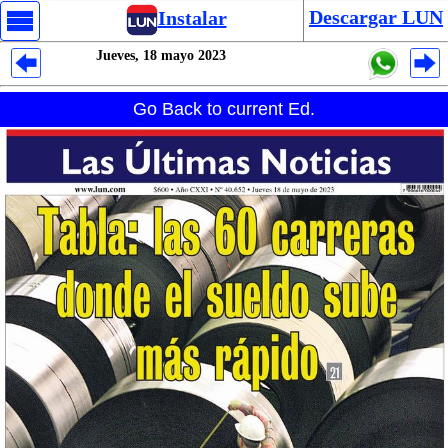
Descargar LUN
Instalar
Jueves, 18 mayo 2023
Despliegues Analytics
Go Back to current Ed.
Despliegues Totales
Despliegues por Rubros