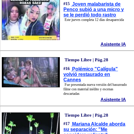
#15
Joven malabarista de
Penco subió a una micro y
se le perdió todo rastro
Este jueves completa 12 días desaparecida
Asistente IA
Tiempo Libre | Pág.28
#16
Polémico "Calígula"
volvió restaurado en
Cannes
Fue presentada nueva versión del basureado
filme con material inédito y escenas
descartadas
Asistente IA
Tiempo Libre | Pág.28
#17
Mariana Alcalde aborda
su separación: "Me