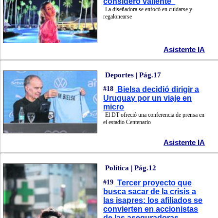
considero valiente"
La diseñadora se enfocó en cuidarse y
regalonearse
Asistente IA
Deportes | Pág.17
#18
Bielsa decidió dirigir a
Uruguay por un viaje en
micro
El DT ofreció una conferencia de prensa en
el estadio Centenario
Asistente IA
Política | Pág.12
#19
Tercer proyecto que
busca sacar de la crisis a
las isapres: los afiliados se
convierten en accionistas
de las aseguradoras