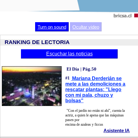
Video
Turn on sound
Ocultar video
RANKING DE LECTORIA
Escuchar las noticias
El Día | Pág.50
#1
Mariana Derderián se
mete a las demoliciones a
rescatar plantas: "Llego
con mi pala, chuzo y
bolsas"
"Con el jardín no están ni ahí", cuenta la
actriz, a quien le apena que las máquinas
pasen por
encima de azaleas y ficcus
Asistente IA