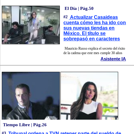
El Día | Pág.50
#2
Actualizar Casaideas
cuenta cómo les ha ido con
sus nuevas tiendas en
México. El título se
sobrepasó en caracteres
Mauricio Russo explica el secreto del éxito
de la cadena que este mes cumple 30 años
Asistente IA
Tiempo Libre | Pág.26
#3
Tribunal ordena a TVN retener parte del sueldo de