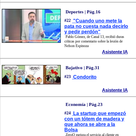
Deportes | Pág.16
#22
"Cuando uno mete la
pata no cuesta nada decirlo
y pedir perdón"
Pablo Gómez, de Canal 13, recibió duras
críticas por comentario sobre la lesión de
Nelson Espinoza
Asistente IA
Bajativo | Pág.31
#23
Condorito
Asistente IA
Economía | Pág.23
#24
La startup que empezó
con un tótem de madera y
que ahora se abre a la
Bolsa
ZeroQ mejora el servicio al cliente en