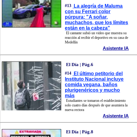
#13
La alegría de Maluma
con su Ferrari color
púrpura: "A soñar,
muchachos, que los límites
están en la cabeza"
El cantante subió un video que muestra su
reacción al recibir el deportivo en su casa de
Medellín
Asistente IA
El Día | Pág.6
#14
El último petitorio del
Instituto Nacional incluye
comida vegana, baños
plurigenéricos y mucho
más
Estudiantes se tomaron el establecimiento
solo cuatro días después de que asumiera la
nueva rectora
Asistente IA
El Día | Pág.8