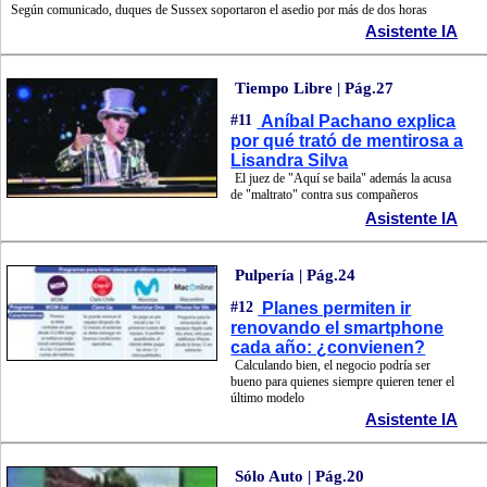
Según comunicado, duques de Sussex soportaron el asedio por más de dos horas
Asistente IA
Tiempo Libre | Pág.27
#11
Aníbal Pachano explica
por qué trató de mentirosa a
Lisandra Silva
El juez de "Aquí se baila" además la acusa
de "maltrato" contra sus compañeros
Asistente IA
Pulpería | Pág.24
#12
Planes permiten ir
renovando el smartphone
cada año: ¿convienen?
Calculando bien, el negocio podría ser
bueno para quienes siempre quieren tener el
último modelo
Asistente IA
Sólo Auto | Pág.20