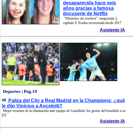
desaparecida hace seis
años gracias a famosa
docuserie de Netflix
"Misterios sin resolver", temporada 3,
capítulo 9. Estaba secuestrada desde 2017
Asistente IA
Deportes | Pág.19
#8
Paliza del City a Real Madrid en la Champions: ¿qué
le dijo Vinícius a Ancelotti?
Mejor resumen de la eliminación ante equipo de Guardiola: los gestos del brasileño a su
DT
Asistente IA