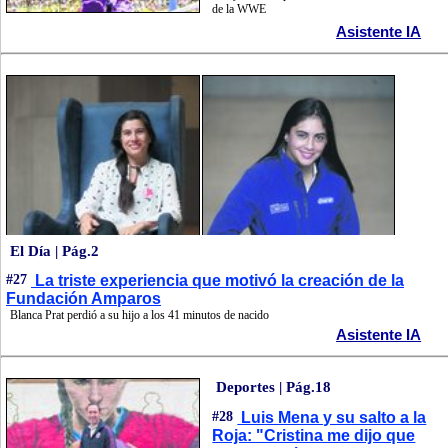
de la WWE
Asistente IA
El Día | Pág.2
#27
La triste experiencia que motivó la creación de la
Fundación Amparos
Blanca Prat perdió a su hijo a los 41 minutos de nacido
Asistente IA
Deportes | Pág.18
#28
Luis Mena y su salto a la
Roja: "Cristina me dijo que