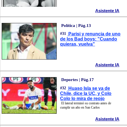
Asistente IA
Política | Pág.13
#31
Parisi y renuncia de uno
de los Bad boys: "Cuando
quieras, vuelva"
Asistente IA
Deportes | Pág.17
#32
Huaso Isla se va de
Chile, dice la UC, y Colo
Colo lo mira de reojo
El lateral terminó su contrato antes de
cumplir un año en San Carlos
Asistente IA