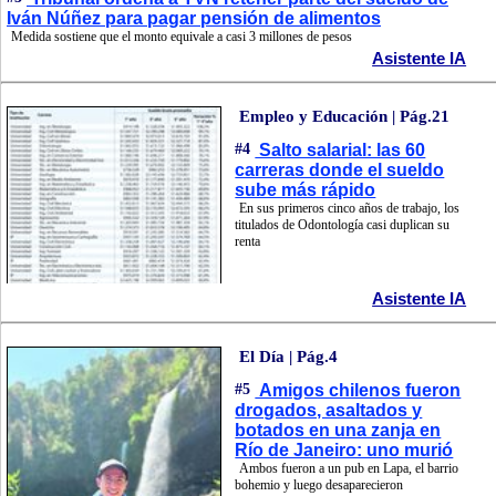
Iván Núñez para pagar pensión de alimentos
Medida sostiene que el monto equivale a casi 3 millones de pesos
Asistente IA
Empleo y Educación | Pág.21
#4
Salto salarial: las 60
carreras donde el sueldo
sube más rápido
En sus primeros cinco años de trabajo, los
titulados de Odontología casi duplican su
renta
Asistente IA
El Día | Pág.4
#5
Amigos chilenos fueron
drogados, asaltados y
botados en una zanja en
Río de Janeiro: uno murió
Ambos fueron a un pub en Lapa, el barrio
bohemio y luego desaparecieron