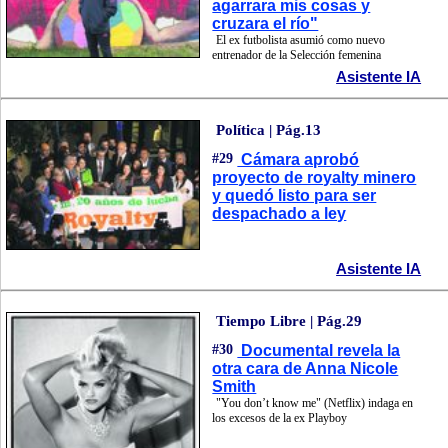
agarrara mis cosas y
cruzara el río"
El ex futbolista asumió como nuevo
entrenador de la Selección femenina
Asistente IA
Política | Pág.13
#29
Cámara aprobó
proyecto de royalty minero
y quedó listo para ser
despachado a ley
Asistente IA
Tiempo Libre | Pág.29
#30
Documental revela la
otra cara de Anna Nicole
Smith
"You don’t know me" (Netflix) indaga en
los excesos de la ex Playboy