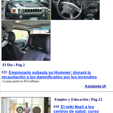
El Día | Pág.2
#23
Empresario subasta su Hummer: donará la
recaudación a los damnificados por los incendios
La puja partirá en $14 millones
Asistente IA
Empleo y Educación | Pág.22
#24
El reiki llegó a los
centros de salud: curso