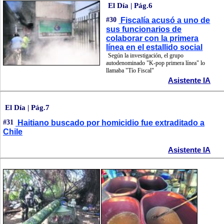
El Día | Pág.6
#30
Fiscalía acusó a uno de
sus funcionarios de
colaborar con la primera
línea en el estallido social
Según la investigación, el grupo
autodenominado "K-pop primera línea" lo
llamaba "Tío Fiscal"
Asistente IA
El Día | Pág.7
#31
Haitiano buscado por homicidio fue extraditado a
Chile
Asistente IA