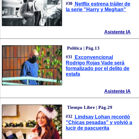
#30
Netflix estrena tráiler de
la serie "Harry y Meghan"
Asistente IA
Política | Pág.13
#31
Exconvencional
Rodrigo Rojas Vade será
formalizado por el delito de
estafa
Asistente IA
Tiempo Libre | Pág.29
#32
Lindsay Lohan recordó
"Chicas pesadas" y volvió a
lucir de pascuerita