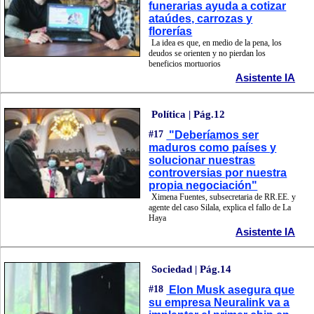
funerarias ayuda a cotizar
ataúdes, carrozas y
florerías
La idea es que, en medio de la pena, los
deudos se orienten y no pierdan los
beneficios mortuorios
Asistente IA
Política | Pág.12
#17
"Deberíamos ser
maduros como países y
solucionar nuestras
controversias por nuestra
propia negociación"
Ximena Fuentes, subsecretaria de RR.EE. y
agente del caso Silala, explica el fallo de La
Haya
Asistente IA
Sociedad | Pág.14
#18
Elon Musk asegura que
su empresa Neuralink va a