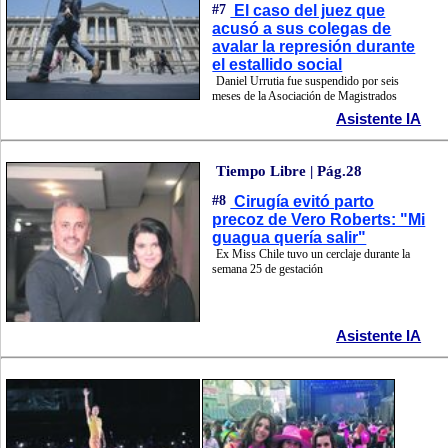
#7
El caso del juez que
acusó a sus colegas de
avalar la represión durante
el estallido social
Daniel Urrutia fue suspendido por seis
meses de la Asociación de Magistrados
Asistente IA
Tiempo Libre | Pág.28
#8
Cirugía evitó parto
precoz de Vero Roberts: "Mi
guagua quería salir"
Ex Miss Chile tuvo un cerclaje durante la
semana 25 de gestación
Asistente IA