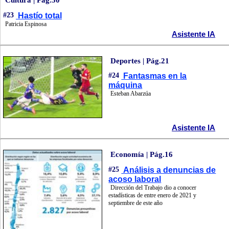
Cultura | Pág.30
#23
Hastío total
Patricia Espinosa
Asistente IA
Deportes | Pág.21
#24
Fantasmas en la
máquina
Esteban Abarzúa
Asistente IA
Economía | Pág.16
#25
Análisis a denuncias de
acoso laboral
Dirección del Trabajo dio a conocer
estadísticas de entre enero de 2021 y
septiembre de este año