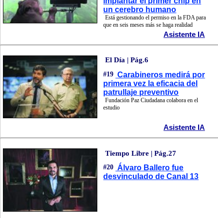
implantar el primer chip en
un cerebro humano
Está gestionando el permiso en la FDA para
que en seis meses más se haga realidad
Asistente IA
El Día | Pág.6
#19
Carabineros medirá por
primera vez la eficacia del
patrullaje preventivo
Fundación Paz Ciudadana colabora en el
estudio
Asistente IA
Tiempo Libre | Pág.27
#20
Álvaro Ballero fue
desvinculado de Canal 13