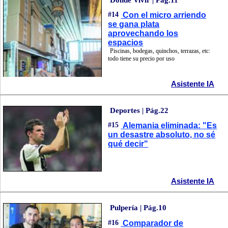
Donde Vivir | Pág.11
#14
Con el micro arriendo
se gana plata
aprovechando los
espacios
Piscinas, bodegas, quinchos, terrazas, etc:
todo tiene su precio por uso
Asistente IA
Deportes | Pág.22
#15
Alemania eliminada: "Es
un desastre absoluto, no sé
qué decir"
Asistente IA
Pulpería | Pág.10
#16
Comparador de