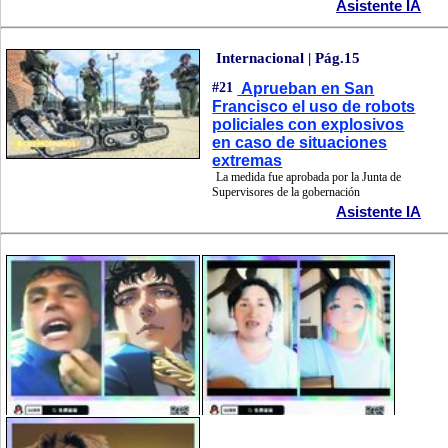
Asistente IA
Internacional | Pág.15
#21
Aprueban en San
Francisco el uso de robots
policiales con explosivos
en caso de situaciones
extremas
La medida fue aprobada por la Junta de
Supervisores de la gobernación
Asistente IA