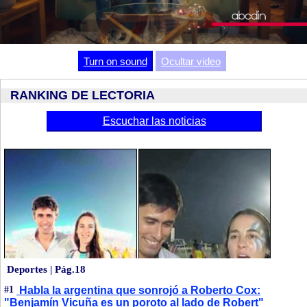
Video
Turn on sound
Ocultar video
RANKING DE LECTORIA
Escuchar las noticias
Deportes | Pág.18
#1
Habla la argentina que sonrojó a Roberto Cox:
"Benjamín Vicuña es un poroto al lado de Robert"