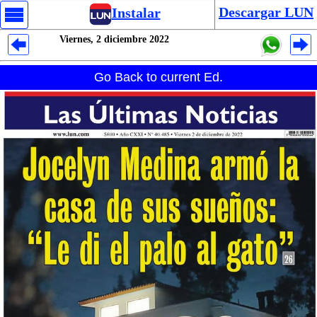
Descargar LUN
Instalar
Viernes, 2 diciembre 2022
Despliegues Analytics
Go Back to current Ed.
Despliegues Totales
Despliegues por Rubros