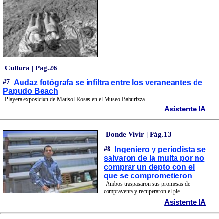
Cultura | Pág.26
#7
Audaz fotógrafa se infiltra entre los veraneantes de
Papudo Beach
Playera exposición de Marisol Rosas en el Museo Baburizza
Asistente IA
Donde Vivir | Pág.13
#8
Ingeniero y periodista se
salvaron de la multa por no
comprar un depto con el
que se comprometieron
Ambos traspasaron sus promesas de
compraventa y recuperaron el pie
Asistente IA