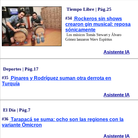
Tiempo Libre | Pág.25
#34
Rockeros sin shows
crearon gin musical: reposa
sónicamente
Los músicos Tomás Stewart y Álvaro
Gómez lanzaron Wavv Espíritus
Asistente IA
Deportes | Pág.17
#35
Pinares y Rodríguez suman otra derrota en
Turquía
Asistente IA
El Día | Pág.7
#36
Tarapacá se suma: ocho son las regiones con la
variante Ómicron
Asistente IA