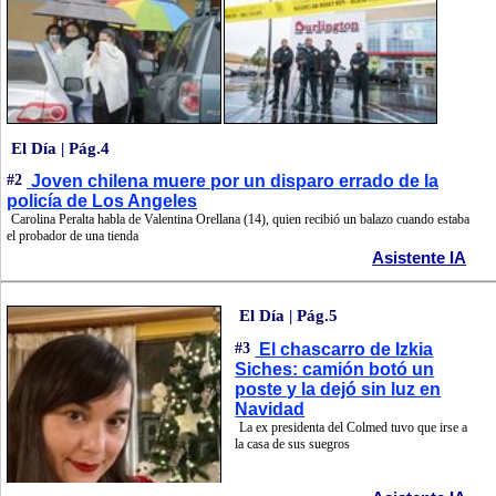
El Día | Pág.4
#2
Joven chilena muere por un disparo errado de la
policía de Los Angeles
Carolina Peralta habla de Valentina Orellana (14), quien recibió un balazo cuando estaba
el probador de una tienda
Asistente IA
El Día | Pág.5
#3
El chascarro de Izkia
Siches: camión botó un
poste y la dejó sin luz en
Navidad
La ex presidenta del Colmed tuvo que irse a
la casa de sus suegros