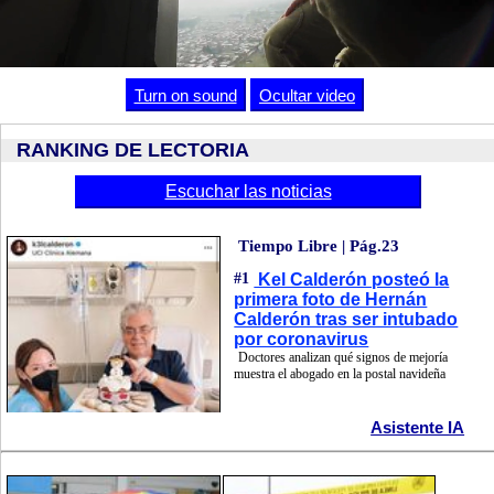
Cargado
:
Unmute
56.99%
Turn on sound
Ocultar video
RANKING DE LECTORIA
Escuchar las noticias
Tiempo Libre | Pág.23
#1
Kel Calderón posteó la
primera foto de Hernán
Calderón tras ser intubado
por coronavirus
Doctores analizan qué signos de mejoría
muestra el abogado en la postal navideña
Asistente IA