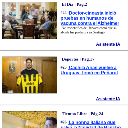
El Día | Pág.2
#24
Doctor-cineasta inició
pruebas en humanos de
vacuna contra el Alzheimer
Neurocientífico de Harvard contó que su
abuela fue profesora en Santiago
Asistente IA
Deportes | Pág.17
#25
Cachila Arias vuelve a
Uruguay: firmó en Peñarol
Asistente IA
Tiempo Libre | Pág.24
#26
La nonna italiana que
salvó la Navidad de Pancho