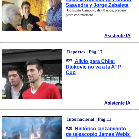
Saavedra y Jorge Zabaleta
Consuelo Campolo, de 88 años, preparó
pasta con mariscos
Asistente IA
Deportes | Pág.17
#27
Alivio para Chile:
Djokovic no va a la ATP
Cup
Asistente IA
Internacional | Pág.11
#28
Histórico lanzamiento
de telescopio James Webb: