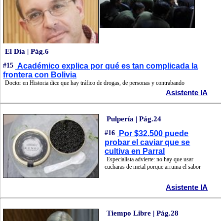
El Día | Pág.6
#15
Académico explica por qué es tan complicada la
frontera con Bolivia
Doctor en Historia dice que hay tráfico de drogas, de personas y contrabando
Asistente IA
Pulpería | Pág.24
#16
Por $32.500 puede
probar el caviar que se
cultiva en Parral
Especialista advierte: no hay que usar
cucharas de metal porque arruina el sabor
Asistente IA
Tiempo Libre | Pág.28