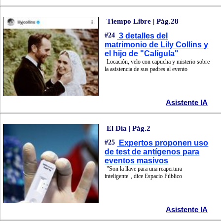
Tiempo Libre | Pág.28
#24
3 detalles del
matrimonio de Lily Collins y
el hijo de "Calígula"
Locación, velo con capucha y misterio sobre
la asistencia de sus padres al evento
Asistente IA
El Día | Pág.2
#25
Expertos proponen uso
de test de antígenos para
eventos masivos
"Son la llave para una reapertura
inteligente", dice Espacio Público
Asistente IA