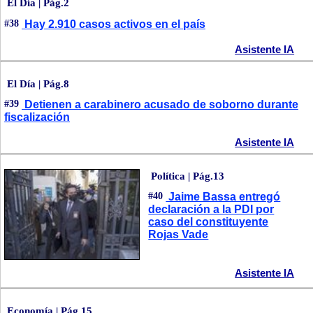
El Día | Pág.2
#38
Hay 2.910 casos activos en el país
Asistente IA
El Día | Pág.8
#39
Detienen a carabinero acusado de soborno durante
fiscalización
Asistente IA
Política | Pág.13
#40
Jaime Bassa entregó
declaración a la PDI por
caso del constituyente
Rojas Vade
Asistente IA
Economía | Pág.15