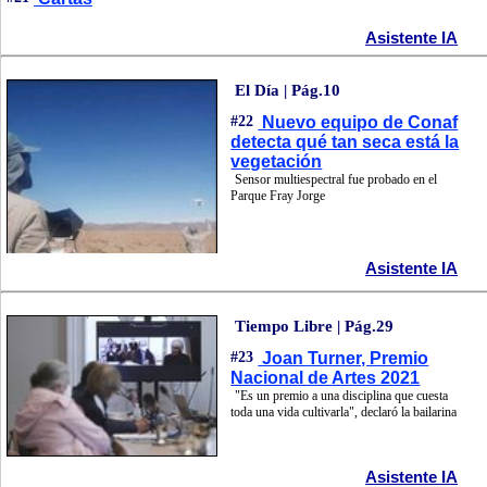
Asistente IA
El Día | Pág.10
#22
Nuevo equipo de Conaf
detecta qué tan seca está la
vegetación
Sensor multiespectral fue probado en el
Parque Fray Jorge
Asistente IA
Tiempo Libre | Pág.29
#23
Joan Turner, Premio
Nacional de Artes 2021
"Es un premio a una disciplina que cuesta
toda una vida cultivarla", declaró la bailarina
Asistente IA