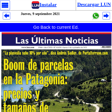
Descargar LUN
Instalar
Jueves, 9 septiembre 2021
Despliegues Analytics
Go Back to current Ed.
Despliegues Totales
Despliegues por Rubros