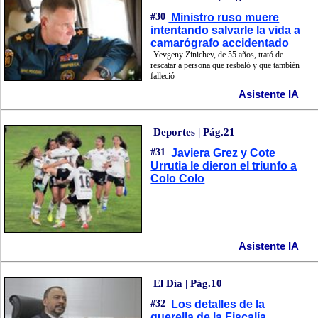
#30
Ministro ruso muere
intentando salvarle la vida a
camarógrafo accidentado
Yevgeny Zinichev, de 55 años, trató de
rescatar a persona que resbaló y que también
falleció
Asistente IA
Deportes | Pág.21
#31
Javiera Grez y Cote
Urrutia le dieron el triunfo a
Colo Colo
Asistente IA
El Día | Pág.10
#32
Los detalles de la
querella de la Fiscalía