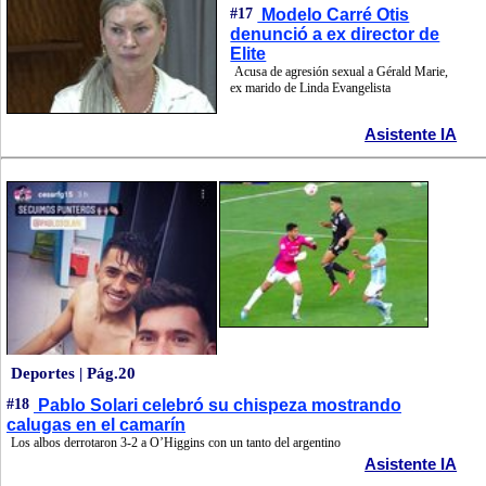
#17
Modelo Carré Otis
denunció a ex director de
Elite
Acusa de agresión sexual a Gérald Marie,
ex marido de Linda Evangelista
Asistente IA
Deportes | Pág.20
#18
Pablo Solari celebró su chispeza mostrando
calugas en el camarín
Los albos derrotaron 3-2 a O’Higgins con un tanto del argentino
Asistente IA