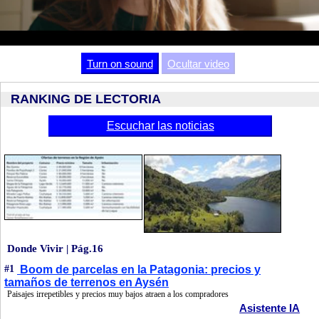
Video
Turn on sound
Ocultar video
RANKING DE LECTORIA
Escuchar las noticias
Donde Vivir | Pág.16
#1
Boom de parcelas en la Patagonia: precios y
tamaños de terrenos en Aysén
Paisajes irrepetibles y precios muy bajos atraen a los compradores
Asistente IA