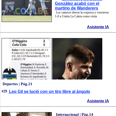
González acabó con el
martirio de Wanderers
Los caturros dieron la sorpresa y vencieron
1-0 a Unión La Calera como visita
Asistente IA
Deportes | Pág.21
#29
Leo Gil se lució con un tiro libre al ángulo
Asistente IA
Internacional | Pág.14