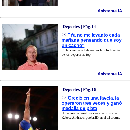
Asistente IA
Deportes | Pág.14
#8
"Ya no me levanto cada
mañana pensando que soy
un cacho"
Sebastián Keitel aboga por la salud mental
de los deportistas top
Asistente IA
Deportes | Pág.16
#9
Creció en una favela, la
operaron tres veces y ganó
medalla de plata
La conmovedora historia de la brasileña
Rebeca Andrade, que brilló en el all around