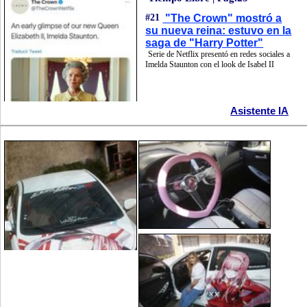
#21
"The Crown" mostró a
su nueva reina: estuvo en la
saga de "Harry Potter"
Serie de Netflix presentó en redes sociales a
Imelda Staunton con el look de Isabel II
Asistente IA