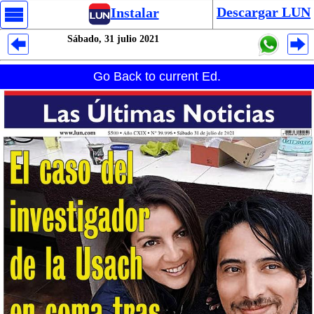
Descargar LUN
Instalar
Sábado, 31 julio 2021
Despliegues Analytics
Go Back to current Ed.
Despliegues Totales
Despliegues por Rubros