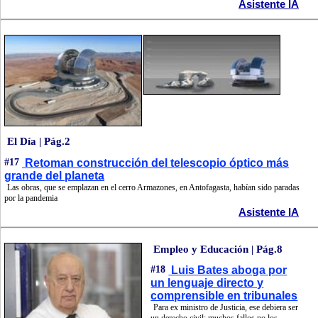
Asistente IA
El Día | Pág.2
#17
Retoman construcción del telescopio óptico más
grande del planeta
Las obras, que se emplazan en el cerro Armazones, en Antofagasta, habían sido paradas
por la pandemia
Asistente IA
Empleo y Educación | Pág.8
#18
Luis Bates aboga por
un lenguaje directo y
comprensible en tribunales
Para ex ministro de Justicia, ese debiera ser