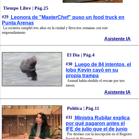
Tiempo Libre | Pág.25
#29
Leonora de "MasterChef" puso un food truck en
Punta Arenas
La cocinera cumplió tres años en la ciudad y lleva tres semanas con este
emprendimiento
Asistente IA
El Día | Pág.4
#30
Luego de 84 intentos, el
lobo Kevin cayó en su
propia trampa
Animal había eludido el rescate por tres
meses
Asistente IA
Política | Pág.11
#31
Ministra Rubilar explica
por qué pagaron antes el
IFE de julio que el de junio
Por desfase con la inscripción en el Registro
Social de Hogares