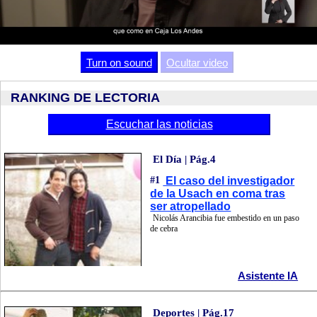
Video
Turn on sound
Ocultar video
RANKING DE LECTORIA
Escuchar las noticias
El Día | Pág.4
#1
El caso del investigador
de la Usach en coma tras
ser atropellado
Nicolás Arancibia fue embestido en un paso
de cebra
Asistente IA
Deportes | Pág.17