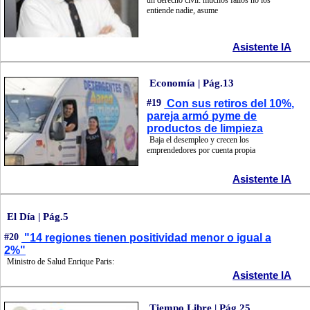
un derecho civil: muchos fallos no los
entiende nadie, asume
Asistente IA
Economía | Pág.13
#19
Con sus retiros del 10%,
pareja armó pyme de
productos de limpieza
Baja el desempleo y crecen los
emprendedores por cuenta propia
Asistente IA
El Día | Pág.5
#20
"14 regiones tienen positividad menor o igual a
2%"
Ministro de Salud Enrique Paris:
Asistente IA
Tiempo Libre | Pág.25