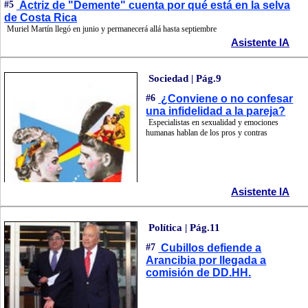
#5
Actriz de "Demente" cuenta por qué está en la selva
de Costa Rica
Muriel Martín llegó en junio y permanecerá allá hasta septiembre
Asistente IA
Sociedad | Pág.9
#6
¿Conviene o no confesar
una infidelidad a la pareja?
Especialistas en sexualidad y emociones
humanas hablan de los pros y contras
Asistente IA
Política | Pág.11
#7
Cubillos defiende a
Arancibia por llegada a
comisión de DD.HH.