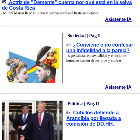
#5
Actriz de "Demente" cuenta por qué está en la selva
de Costa Rica
Muriel Martín llegó en junio y permanecerá allá hasta septiembre
Asistente IA
Sociedad | Pág.9
#6
¿Conviene o no confesar
una infidelidad a la pareja?
Especialistas en sexualidad y emociones
humanas hablan de los pros y contras
Asistente IA
Política | Pág.11
#7
Cubillos defiende a
Arancibia por llegada a
comisión de DD.HH.