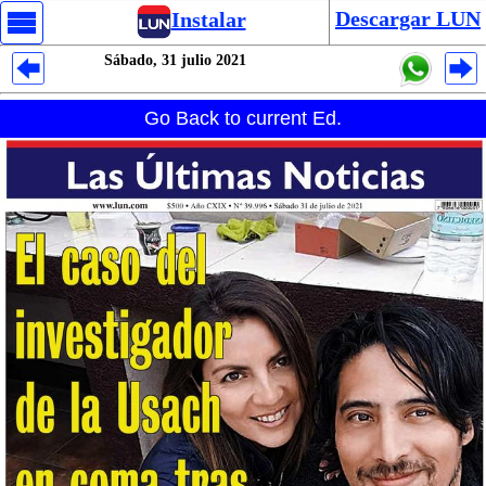
Descargar LUN
Instalar
Sábado, 31 julio 2021
Despliegues Analytics
Go Back to current Ed.
Despliegues Totales
Despliegues por Rubros