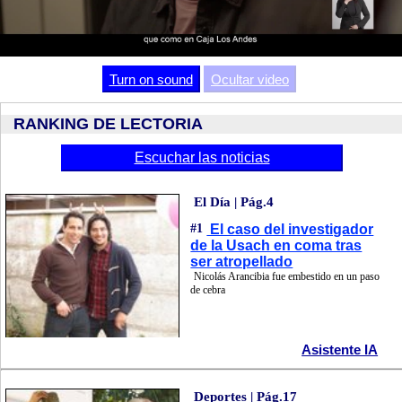
Video
Turn on sound
Ocultar video
RANKING DE LECTORIA
Escuchar las noticias
El Día | Pág.4
#1
El caso del investigador
de la Usach en coma tras
ser atropellado
Nicolás Arancibia fue embestido en un paso
de cebra
Asistente IA
Deportes | Pág.17