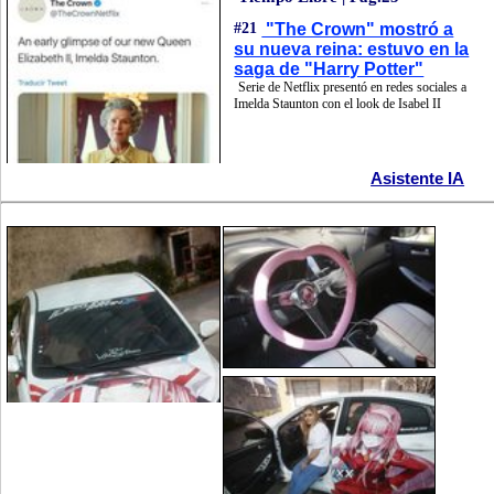
#21
"The Crown" mostró a
su nueva reina: estuvo en la
saga de "Harry Potter"
Serie de Netflix presentó en redes sociales a
Imelda Staunton con el look de Isabel II
Asistente IA