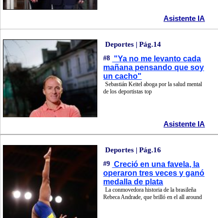
Asistente IA
Deportes | Pág.14
#8
"Ya no me levanto cada
mañana pensando que soy
un cacho"
Sebastián Keitel aboga por la salud mental
de los deportistas top
Asistente IA
Deportes | Pág.16
#9
Creció en una favela, la
operaron tres veces y ganó
medalla de plata
La conmovedora historia de la brasileña
Rebeca Andrade, que brilló en el all around