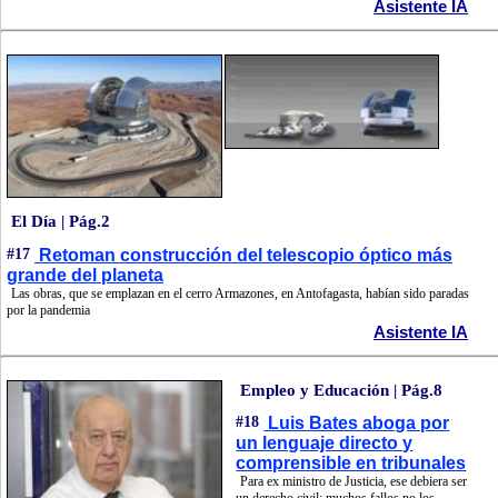
Asistente IA
El Día | Pág.2
#17
Retoman construcción del telescopio óptico más
grande del planeta
Las obras, que se emplazan en el cerro Armazones, en Antofagasta, habían sido paradas
por la pandemia
Asistente IA
Empleo y Educación | Pág.8
#18
Luis Bates aboga por
un lenguaje directo y
comprensible en tribunales
Para ex ministro de Justicia, ese debiera ser