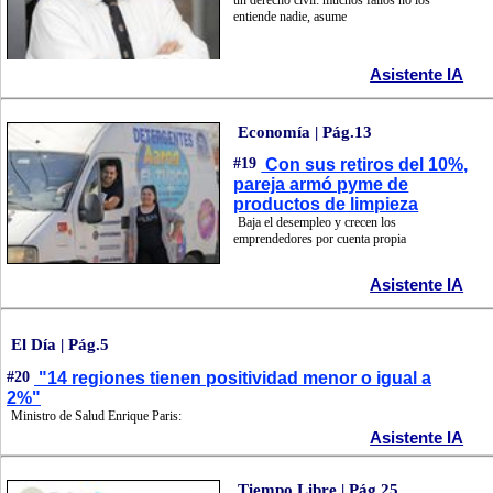
un derecho civil: muchos fallos no los
entiende nadie, asume
Asistente IA
Economía | Pág.13
#19
Con sus retiros del 10%,
pareja armó pyme de
productos de limpieza
Baja el desempleo y crecen los
emprendedores por cuenta propia
Asistente IA
El Día | Pág.5
#20
"14 regiones tienen positividad menor o igual a
2%"
Ministro de Salud Enrique Paris:
Asistente IA
Tiempo Libre | Pág.25