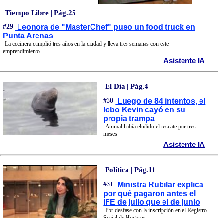
Tiempo Libre | Pág.25
#29
Leonora de "MasterChef" puso un food truck en
Punta Arenas
La cocinera cumplió tres años en la ciudad y lleva tres semanas con este
emprendimiento
Asistente IA
El Día | Pág.4
#30
Luego de 84 intentos, el
lobo Kevin cayó en su
propia trampa
Animal había eludido el rescate por tres
meses
Asistente IA
Política | Pág.11
#31
Ministra Rubilar explica
por qué pagaron antes el
IFE de julio que el de junio
Por desfase con la inscripción en el Registro
Social de Hogares