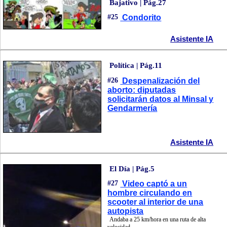
Bajativo | Pág.27
#25
Condorito
Asistente IA
Política | Pág.11
#26
Despenalización del
aborto: diputadas
solicitarán datos al Minsal y
Gendarmería
Asistente IA
El Día | Pág.5
#27
Video captó a un
hombre circulando en
scooter al interior de una
autopista
Andaba a 25 km/hora en una ruta de alta