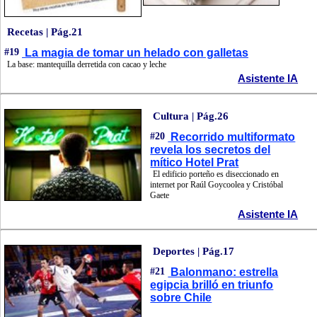
Recetas | Pág.21
#19
La magia de tomar un helado con galletas
La base: mantequilla derretida con cacao y leche
Asistente IA
Cultura | Pág.26
#20
Recorrido multiformato
revela los secretos del
mítico Hotel Prat
El edificio porteño es diseccionado en
internet por Raúl Goycoolea y Cristóbal
Gaete
Asistente IA
Deportes | Pág.17
#21
Balonmano: estrella
egipcia brilló en triunfo
sobre Chile