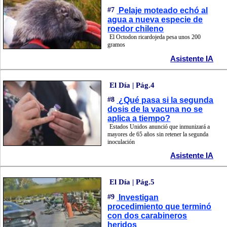
#7
Pelaje moteado echó al
agua a nueva especie de
roedor chileno
El Octodon ricardojeda pesa unos 200
gramos
Asistente IA
El Día | Pág.4
#8
¿Qué pasa si la segunda
dosis de la vacuna no se
aplica a tiempo?
Estados Unidos anunció que inmunizará a
mayores de 65 años sin retener la segunda
inoculación
Asistente IA
El Día | Pág.5
#9
Investigan
procedimiento que terminó
con dos carabineros
heridos