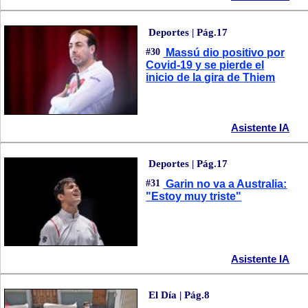
Deportes | Pág.17
#30
Massú dio positivo por
Covid-19 y se pierde el
inicio de la gira de Thiem
Asistente IA
Deportes | Pág.17
#31
Garin no va a Australia:
"Estoy muy triste"
Asistente IA
El Día | Pág.8