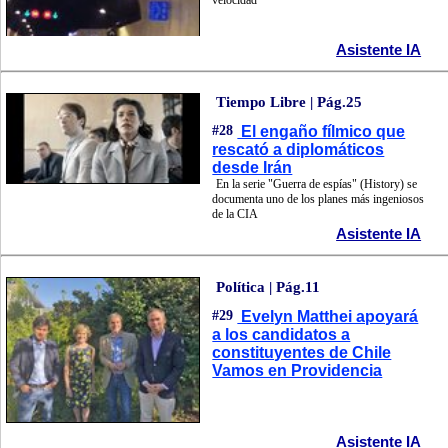
velocidad
Asistente IA
Tiempo Libre | Pág.25
#28
El engaño fílmico que
rescató a diplomáticos
desde Irán
En la serie "Guerra de espías" (History) se
documenta uno de los planes más ingeniosos
de la CIA
Asistente IA
Política | Pág.11
#29
Evelyn Matthei apoyará
a los candidatos a
constituyentes de Chile
Vamos en Providencia
Asistente IA