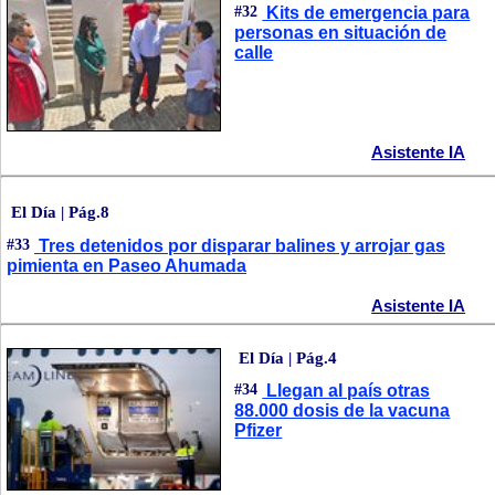
#32
Kits de emergencia para
personas en situación de
calle
Asistente IA
El Día | Pág.8
#33
Tres detenidos por disparar balines y arrojar gas
pimienta en Paseo Ahumada
Asistente IA
El Día | Pág.4
#34
Llegan al país otras
88.000 dosis de la vacuna
Pfizer