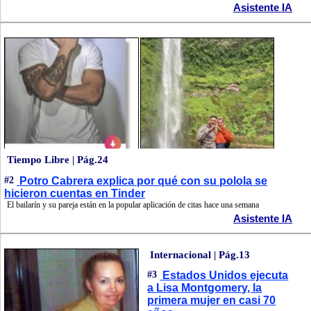
Asistente IA
Tiempo Libre | Pág.24
#2
Potro Cabrera explica por qué con su polola se
hicieron cuentas en Tinder
El bailarín y su pareja están en la popular aplicación de citas hace una semana
Asistente IA
Internacional | Pág.13
#3
Estados Unidos ejecuta
a Lisa Montgomery, la
primera mujer en casi 70