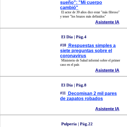
sueño": "Mi cuerpo
cambió"
El actor de 39 años dice estar "más fibroso"
y tener "los brazos más definidos"
Asistente IA
El Día | Pág.4
#10
Respuestas simples a
siete preguntas sobre el
coronavirus
Ministerio de Salud informó sobre el primer
caso en el país
Asistente IA
El Día | Pág.8
#11
Decomisan 2 mil pares
de zapatos robados
Asistente IA
Pulpería | Pág.22