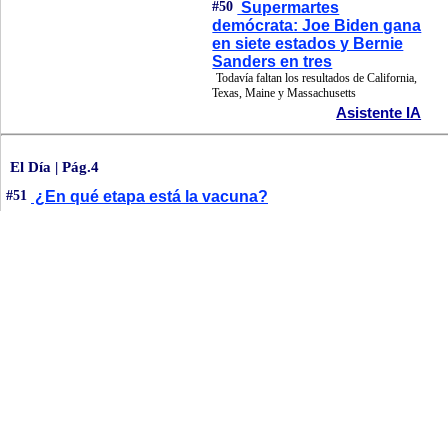
#50
Supermartes
demócrata: Joe Biden gana
en siete estados y Bernie
Sanders en tres
Todavía faltan los resultados de California,
Texas, Maine y Massachusetts
Asistente IA
El Día | Pág.4
#51
¿En qué etapa está la vacuna?
Asistente IA
Deportes | Pág.30
#52
Dituro y la derrota en Brasil: "No es la mejor
manera de arrancar"
Universidad Católica cayó 3-0 ante Inter de Porto Alegre en su debut por Copa
Libertadores
Asistente IA
El Día | Pág.2