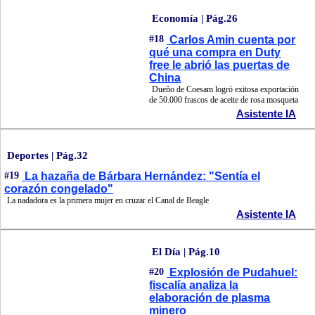
Economía | Pág.26
#18
Carlos Amin cuenta por
qué una compra en Duty
free le abrió las puertas de
China
Dueño de Coesam logró exitosa exportación
de 50.000 frascos de aceite de rosa mosqueta
Asistente IA
Deportes | Pág.32
#19
La hazaña de Bárbara Hernández: "Sentía el
corazón congelado"
La nadadora es la primera mujer en cruzar el Canal de Beagle
Asistente IA
El Día | Pág.10
#20
Explosión de Pudahuel:
fiscalía analiza la
elaboración de plasma
minero