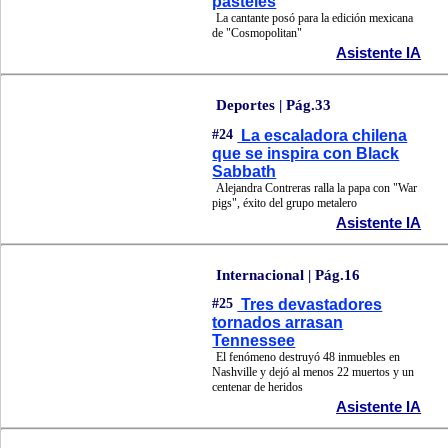
pasteles
La cantante posó para la edición mexicana
de "Cosmopolitan"
Asistente IA
Deportes | Pág.33
#24
La escaladora chilena
que se inspira con Black
Sabbath
Alejandra Contreras ralla la papa con "War
pigs", éxito del grupo metalero
Asistente IA
Internacional | Pág.16
#25
Tres devastadores
tornados arrasan
Tennessee
El fenómeno destruyó 48 inmuebles en
Nashville y dejó al menos 22 muertos y un
centenar de heridos
Asistente IA