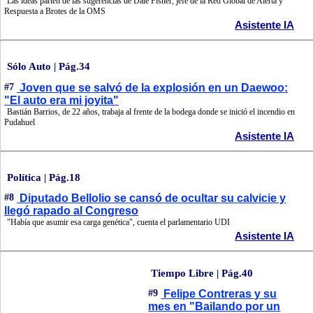
Las ideas parten de las sugerencias de Dale Fisher, jefe de la Red Global de Alerta y
Respuesta a Brotes de la OMS
Asistente IA
Sólo Auto | Pág.34
#7
Joven que se salvó de la explosión en un Daewoo:
"El auto era mi joyita"
Bastián Barrios, de 22 años, trabaja al frente de la bodega donde se inició el incendio en
Pudahuel
Asistente IA
Política | Pág.18
#8
Diputado Bellolio se cansó de ocultar su calvicie y
llegó rapado al Congreso
"Había que asumir esa carga genética", cuenta el parlamentario UDI
Asistente IA
Tiempo Libre | Pág.40
#9
Felipe Contreras y su
mes en "Bailando por un