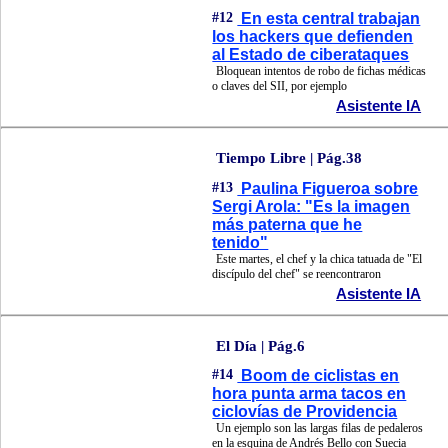
#12
En esta central trabajan
los hackers que defienden
al Estado de ciberataques
Bloquean intentos de robo de fichas médicas
o claves del SII, por ejemplo
Asistente IA
Tiempo Libre | Pág.38
#13
Paulina Figueroa sobre
Sergi Arola: "Es la imagen
más paterna que he
tenido"
Este martes, el chef y la chica tatuada de "El
discípulo del chef" se reencontraron
Asistente IA
El Día | Pág.6
#14
Boom de ciclistas en
hora punta arma tacos en
ciclovías de Providencia
Un ejemplo son las largas filas de pedaleros
en la esquina de Andrés Bello con Suecia