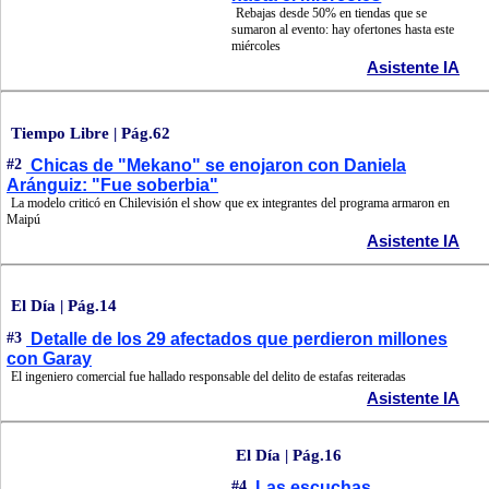
Rebajas desde 50% en tiendas que se
sumaron al evento: hay ofertones hasta este
miércoles
Asistente IA
Tiempo Libre | Pág.62
#2
Chicas de "Mekano" se enojaron con Daniela
Aránguiz: "Fue soberbia"
La modelo criticó en Chilevisión el show que ex integrantes del programa armaron en
Maipú
Asistente IA
El Día | Pág.14
#3
Detalle de los 29 afectados que perdieron millones
con Garay
El ingeniero comercial fue hallado responsable del delito de estafas reiteradas
Asistente IA
El Día | Pág.16
#4
Las escuchas