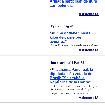
Armada participan de dura
competencia
Asistente IA
Pymes | Pág.41
#30
"Se obtienen hasta 30
kilos de carne por
avestruz"
Óscar Espinoza cría y vende estos ovíparos
Asistente IA
Internacional | Pág.32
#31
Janaína Paschoal, la
diputada más votada de
Brasil: "Se acabó la
República de la Cobra"
Obtuvo más de dos millones de votos y se
hizo famosa cuando encaró a Lula y lo
comparó con una serpiente jararaca
Asistente IA