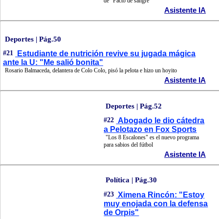
de "Pacto de sangre"
Asistente IA
Deportes | Pág.50
#21
Estudiante de nutrición revive su jugada mágica
ante la U: "Me salió bonita"
Rosario Balmaceda, delantera de Colo Colo, pisó la pelota e hizo un hoyito
Asistente IA
Deportes | Pág.52
#22
Abogado le dio cátedra
a Pelotazo en Fox Sports
"Los 8 Escalones" es el nuevo programa
para sabios del fútbol
Asistente IA
Política | Pág.30
#23
Ximena Rincón: "Estoy
muy enojada con la defensa
de Orpis"