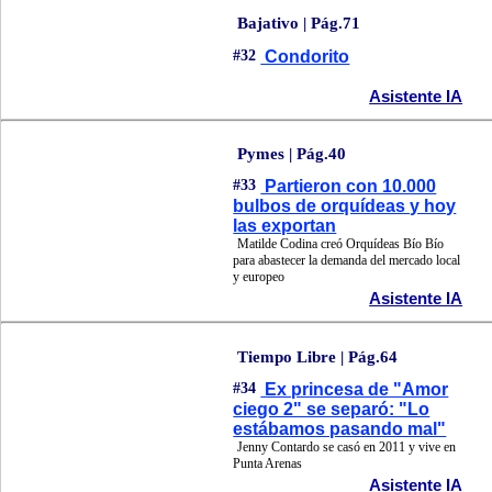
Bajativo | Pág.71
#32
Condorito
Asistente IA
Pymes | Pág.40
#33
Partieron con 10.000
bulbos de orquídeas y hoy
las exportan
Matilde Codina creó Orquídeas Bío Bío
para abastecer la demanda del mercado local
y europeo
Asistente IA
Tiempo Libre | Pág.64
#34
Ex princesa de "Amor
ciego 2" se separó: "Lo
estábamos pasando mal"
Jenny Contardo se casó en 2011 y vive en
Punta Arenas
Asistente IA