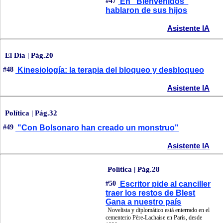
#47
En "Bienvenidos"
hablaron de sus hijos
Asistente IA
El Día | Pág.20
#48
Kinesiología: la terapia del bloqueo y desbloqueo
Asistente IA
Política | Pág.32
#49
"Con Bolsonaro han creado un monstruo"
Asistente IA
Política | Pág.28
#50
Escritor pide al canciller
traer los restos de Blest
Gana a nuestro país
Novelista y diplomático está enterrado en el
cementerio Père-Lachaise en París, desde