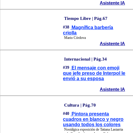
Asistente IA
Tiempo Libre | Pág.67
#38
Magnífica barbería
criolla
Mario Córdova
Asistente IA
Internacional | Pág.34
#39
El mensaje con emoji
que jefe preso de Interpol le
envió a su esposa
Asistente IA
Cultura | Pág.70
#40
Pintora presenta
cuadros en blanco y negro
usando todos los colores
Nostálgica exposición de Tatiana Lastarria