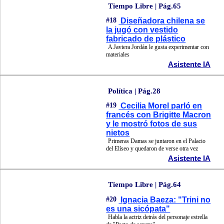
Tiempo Libre | Pág.65
#18
Diseñadora chilena se
la jugó con vestido
fabricado de plástico
A Javiera Jordán le gusta experimentar con
materiales
Asistente IA
Política | Pág.28
#19
Cecilia Morel parló en
francés con Brigitte Macron
y le mostró fotos de sus
nietos
Primeras Damas se juntaron en el Palacio
del Elíseo y quedaron de verse otra vez
Asistente IA
Tiempo Libre | Pág.64
#20
Ignacia Baeza: "Trini no
es una sicópata"
Habla la actriz detrás del personaje estrella