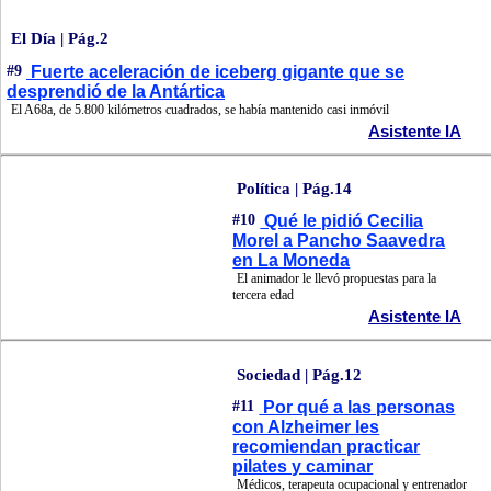
El Día | Pág.2
#9
Fuerte aceleración de iceberg gigante que se
desprendió de la Antártica
El A68a, de 5.800 kilómetros cuadrados, se había mantenido casi inmóvil
Asistente IA
Política | Pág.14
#10
Qué le pidió Cecilia
Morel a Pancho Saavedra
en La Moneda
El animador le llevó propuestas para la
tercera edad
Asistente IA
Sociedad | Pág.12
#11
Por qué a las personas
con Alzheimer les
recomiendan practicar
pilates y caminar
Médicos, terapeuta ocupacional y entrenador