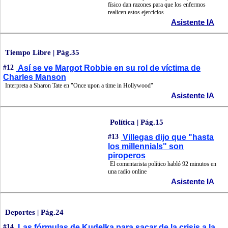
físico dan razones para que los enfermos
realicen estos ejercicios
Asistente IA
Tiempo Libre | Pág.35
#12
Así se ve Margot Robbie en su rol de víctima de
Charles Manson
Interpreta a Sharon Tate en "Once upon a time in Hollywood"
Asistente IA
Política | Pág.15
#13
Villegas dijo que "hasta
los millennials" son
piroperos
El comentarista político habló 92 minutos en
una radio online
Asistente IA
Deportes | Pág.24
#14
Las fórmulas de Kudelka para sacar de la crisis a la