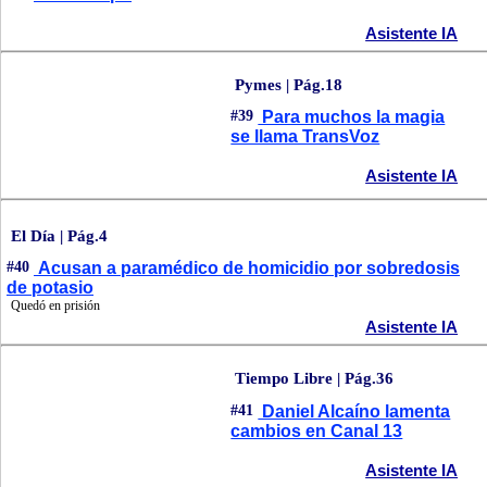
Asistente IA
Pymes | Pág.18
#39
Para muchos la magia
se llama TransVoz
Asistente IA
El Día | Pág.4
#40
Acusan a paramédico de homicidio por sobredosis
de potasio
Quedó en prisión
Asistente IA
Tiempo Libre | Pág.36
#41
Daniel Alcaíno lamenta
cambios en Canal 13
Asistente IA