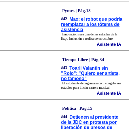
Pymes | Pág.18
#42
Max: el robot que podría
reemplazar a los tótems de
asistencia
Innovación será una de las estrellas de la
Expo Inclusión a realizarse en octubre
Asistente IA
Tiempo Libre | Pág.34
#43
Toarii Valantin sin
"Rojo": "Quiero ser artista,
no famoso"
El estudiante de ingeniería civil congeló sus
estudios para iniciar carrera musical
Asistente IA
Política | Pág.15
#44
Detienen al presidente
de la JDC en protesta por
liberación de presos de