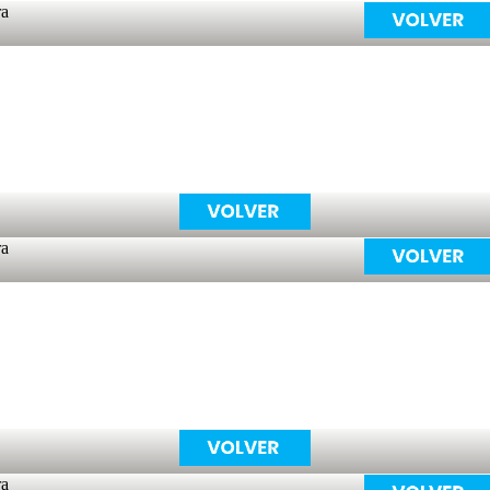
ra
ra
ra