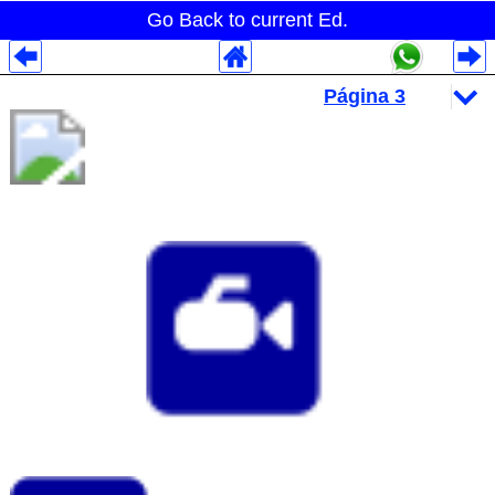
Go Back to current Ed.
Despliegues Analytics
Despliegues Totales
Despliegues por Rubros