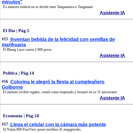
minutos"
Ex ministro todavía no se decide entre Tangananica o Tangananá
Asistente IA
El Día | Pág.5
#15
Inventan bebida de la felicidad con semillas de
marihuana
El Bhang Lassi cuesta 2.900 pesos
Asistente IA
Política | Pág.14
#16
Colorina le alegró la fiesta al cumpleañero
Golborne
El ministro recibió regalos, comió como enajenado y bromeó en su 51 aniversario
Asistente IA
Economía | Pág.10
#17
Llega el celular con la cámara más potente
El Nokia 808 PureView posee insólitos 41 megapixeles