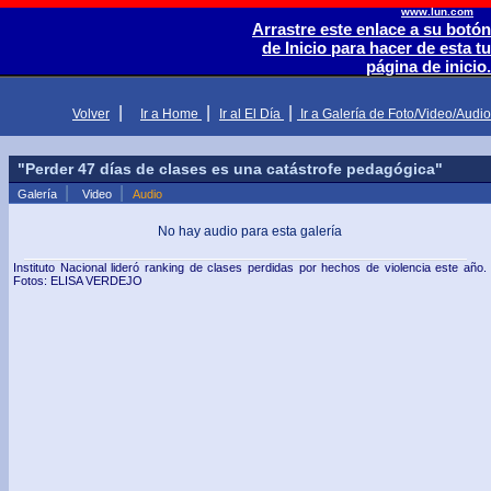
www.lun.com
Arrastre este enlace a su botón
de Inicio para hacer de esta tu
página de inicio.
|
|
|
Volver
Ir a Home
Ir al El Día
Ir a Galería de Foto/Video/Audio
"Perder 47 días de clases es una catástrofe pedagógica"
|
|
Galería
Video
Audio
No hay audio para esta galería
Instituto Nacional lideró ranking de clases perdidas por hechos de violencia este año.
Fotos: ELISA VERDEJO