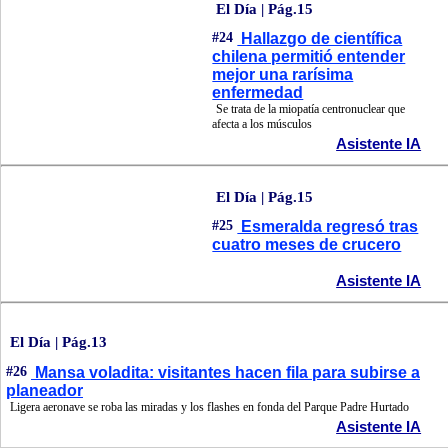
El Día | Pág.15
#24
Hallazgo de científica
chilena permitió entender
mejor una rarísima
enfermedad
Se trata de la miopatía centronuclear que
afecta a los músculos
Asistente IA
El Día | Pág.15
#25
Esmeralda regresó tras
cuatro meses de crucero
Asistente IA
El Día | Pág.13
#26
Mansa voladita: visitantes hacen fila para subirse a
planeador
Ligera aeronave se roba las miradas y los flashes en fonda del Parque Padre Hurtado
Asistente IA