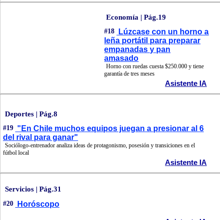
Economía | Pág.19
#18
Lúzcase con un horno a
leña portátil para preparar
empanadas y pan
amasado
Horno con ruedas cuesta $250.000 y tiene
garantía de tres meses
Asistente IA
Deportes | Pág.8
#19
"En Chile muchos equipos juegan a presionar al 6
del rival para ganar"
Sociólogo-entrenador analiza ideas de protagonismo, posesión y transiciones en el
fútbol local
Asistente IA
Servicios | Pág.31
#20
Horóscopo