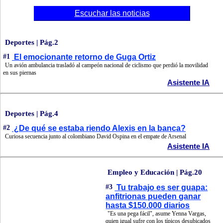
Escuchar las noticias
Deportes | Pág.2
#1
El emocionante retorno de Guga Ortiz
Un avión ambulancia trasladó al campeón nacional de ciclismo que perdió la movilidad
en sus piernas
Asistente IA
Deportes | Pág.4
#2
¿De qué se estaba riendo Alexis en la banca?
Curiosa secuencia junto al colombiano David Ospina en el empate de Arsenal
Asistente IA
Empleo y Educación | Pág.20
#3
Tu trabajo es ser guapa:
anfitrionas pueden ganar
hasta $150.000 diarios
"Es una pega fácil", asume Yenna Vargas,
quien igual sufre con los típicos desubicados