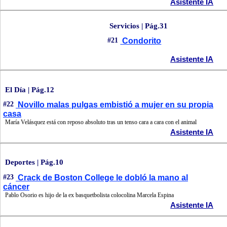
Asistente IA
Servicios | Pág.31
#21
Condorito
Asistente IA
El Día | Pág.12
#22
Novillo malas pulgas embistió a mujer en su propia
casa
María Velásquez está con reposo absoluto tras un tenso cara a cara con el animal
Asistente IA
Deportes | Pág.10
#23
Crack de Boston College le dobló la mano al
cáncer
Pablo Osorio es hijo de la ex basquetbolista colocolina Marcela Espina
Asistente IA