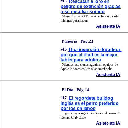
#15
Rescatan a loro en
peligro de extinción gracias
a su peculiar sonido
Miembros de la PDI lo escucharon garritar
mientras patrullaban
Asistente IA
Pulpería | Pág.21
#16
Una inversión duradera:
por qué el iPad es la mejor
tablet para adultos
Mientras sus clones agonizan, equipos de
Apple le hacen collera a los notebooks
Asistente IA
El Día | Pág.14
#17
El regordete bulldog
inglés es el perro preferido
por los chilenos
Según el ranking de inscripción de razas de
Kennel Club Chile
Asistente IA