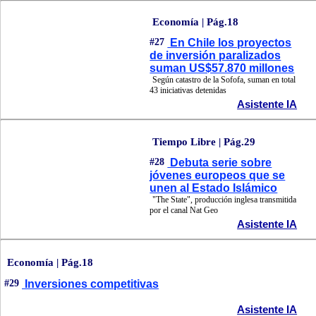
Economía | Pág.18
#27
En Chile los proyectos
de inversión paralizados
suman US$57.870 millones
Según catastro de la Sofofa, suman en total
43 iniciativas detenidas
Asistente IA
Tiempo Libre | Pág.29
#28
Debuta serie sobre
jóvenes europeos que se
unen al Estado Islámico
"The State", producción inglesa transmitida
por el canal Nat Geo
Asistente IA
Economía | Pág.18
#29
Inversiones competitivas
Asistente IA