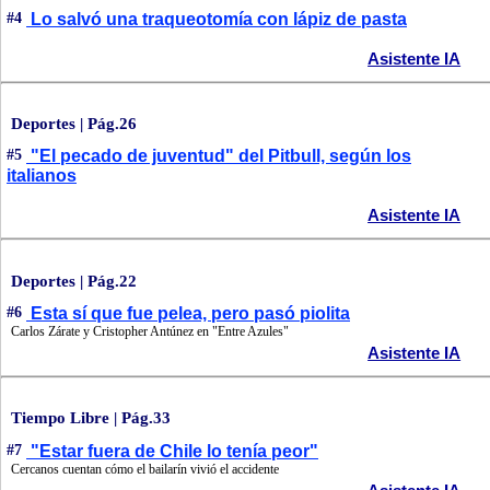
#4
Lo salvó una traqueotomía con lápiz de pasta
Asistente IA
Deportes | Pág.26
#5
"El pecado de juventud" del Pitbull, según los
italianos
Asistente IA
Deportes | Pág.22
#6
Esta sí que fue pelea, pero pasó piolita
Carlos Zárate y Cristopher Antúnez en "Entre Azules"
Asistente IA
Tiempo Libre | Pág.33
#7
"Estar fuera de Chile lo tenía peor"
Cercanos cuentan cómo el bailarín vivió el accidente