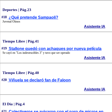
Deportes | Pág.23
#18
¿Qué pretende Sampaoli?
Juvenal Olmos
Asistente IA
Tiempo Libre | Pág.41
#19
Stallone quedó con achaques por nueva película
Se cayó en "Los indestrucibles 3" y tuvo que ser operado
Asistente IA
Tiempo Libre | Pág.40
#20
Viñuela se declaró fan de Faloon
Asistente IA
El Día | Pág.4
#21
Colectiveros se avivaron con el paro de micros en