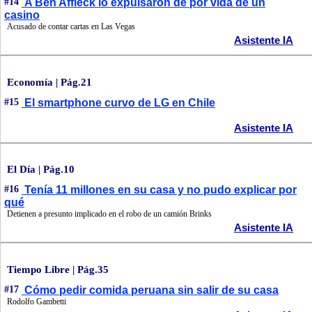
#14
A Ben Affleck lo expulsaron de por vida de un
casino
Acusado de contar cartas en Las Vegas
Asistente IA
Economía | Pág.21
#15
El smartphone curvo de LG en Chile
Asistente IA
El Día | Pág.10
#16
Tenía 11 millones en su casa y no pudo explicar por
qué
Detienen a presunto implicado en el robo de un camión Brinks
Asistente IA
Tiempo Libre | Pág.35
#17
Cómo pedir comida peruana sin salir de su casa
Rodolfo Gambetti