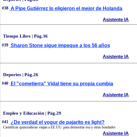
#38
A Pipe Gutiérrez lo eligieron el mejor de Holanda
Asistente IA
Tiempo Libre | Pág.36
#39
Sharon Stone sigue impeque a los 56 años
Asistente IA
Deportes | Pág.26
#40
El "cometierra" Vidal tiene su propia cumbia
Asistente IA
Empleo y Educación | Pág.29
#41
¿De verdad el yogur de pajarito es light?
Científicas quinceañeras viajan a EE.UU. para demostrar esa y otras bondades
Asistente IA