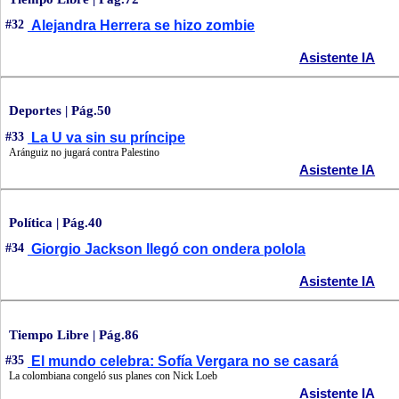
#32
Alejandra Herrera se hizo zombie
Asistente IA
Deportes | Pág.50
#33
La U va sin su príncipe
Aránguiz no jugará contra Palestino
Asistente IA
Política | Pág.40
#34
Giorgio Jackson llegó con ondera polola
Asistente IA
Tiempo Libre | Pág.86
#35
El mundo celebra: Sofía Vergara no se casará
La colombiana congeló sus planes con Nick Loeb
Asistente IA