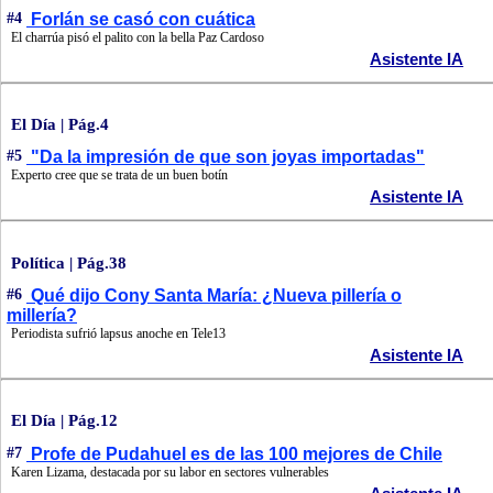
#4
Forlán se casó con cuática
El charrúa pisó el palito con la bella Paz Cardoso
Asistente IA
El Día | Pág.4
#5
"Da la impresión de que son joyas importadas"
Experto cree que se trata de un buen botín
Asistente IA
Política | Pág.38
#6
Qué dijo Cony Santa María: ¿Nueva pillería o
millería?
Periodista sufrió lapsus anoche en Tele13
Asistente IA
El Día | Pág.12
#7
Profe de Pudahuel es de las 100 mejores de Chile
Karen Lizama, destacada por su labor en sectores vulnerables