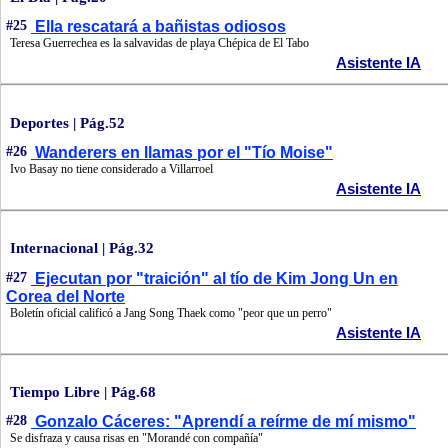
#25
Ella rescatará a bañistas odiosos
Teresa Guerrechea es la salvavidas de playa Chépica de El Tabo
Asistente IA
Deportes | Pág.52
#26
Wanderers en llamas por el "Tío Moise"
Ivo Basay no tiene considerado a Villarroel
Asistente IA
Internacional | Pág.32
#27
Ejecutan por "traición" al tío de Kim Jong Un en
Corea del Norte
Boletín oficial calificó a Jang Song Thaek como "peor que un perro"
Asistente IA
Tiempo Libre | Pág.68
#28
Gonzalo Cáceres: "Aprendí a reírme de mí mismo"
Se disfraza y causa risas en "Morandé con compañía"