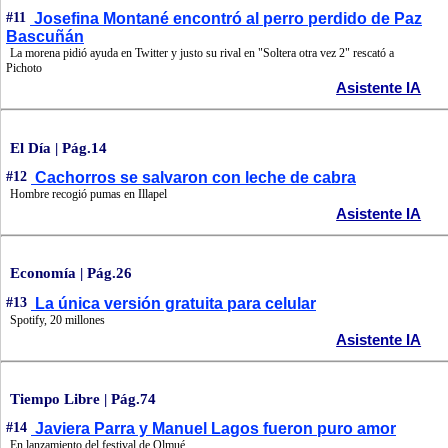
#11
Josefina Montané encontró al perro perdido de Paz
Bascuñán
La morena pidió ayuda en Twitter y justo su rival en "Soltera otra vez 2" rescató a
Pichoto
Asistente IA
El Día | Pág.14
#12
Cachorros se salvaron con leche de cabra
Hombre recogió pumas en Illapel
Asistente IA
Economía | Pág.26
#13
La única versión gratuita para celular
Spotify, 20 millones
Asistente IA
Tiempo Libre | Pág.74
#14
Javiera Parra y Manuel Lagos fueron puro amor
En lanzamiento del festival de Olmué