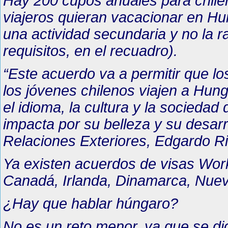
Hay 200 cupos anuales para chileno
viajeros quieran vacacionar en Hu
una actividad secundaria y no la r
requisitos, en el recuadro).
“Este acuerdo va a permitir que lo
los jóvenes chilenos viajen a Hu
el idioma, la cultura y la socieda
impacta por su belleza y su desarro
Relaciones Exteriores, Edgardo Ri
Ya existen acuerdos de visas Work
Canadá, Irlanda, Dinamarca, Nuev
¿Hay que hablar húngaro?
No es un reto menor, ya que se di