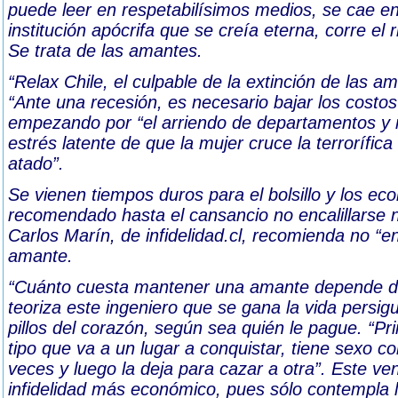
puede leer en respetabilísimos medios, se cae e
institución apócrifa que se creía eterna, corre el r
Se trata de las amantes.
“Relax Chile, el culpable de la extinción de las a
“Ante una recesión, es necesario bajar los costos 
empezando por “el arriendo de departamentos y m
estrés latente de que la mujer cruce la terrorífica
atado”.
Se vienen tiempos duros para el bolsillo y los e
recomendado hasta el cansancio no encalillarse n
Carlos Marín, de infidelidad.cl, recomienda no “en
amante.
“Cuánto cuesta mantener una amante depende de
teoriza este ingeniero que se gana la vida persi
pillos del corazón, según sea quién le pague. “Prim
tipo que va a un lugar a conquistar, tiene sexo co
veces y luego la deja para cazar a otra”. Este ven
infidelidad más económico, pues sólo contempla l