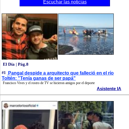
Escuchar las noticias
El Día | Pág.8
#1
Pangal despide a arquitecto que falleció en el río
Toltén: "Tenía ganas de ser papá"
Francisco Vives y el rostro de TV se hicieron amigos por el deporte
Asistente IA