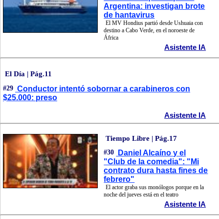
Argentina: investigan brote
de hantavirus
El MV Hondius partió desde Ushuaia con
destino a Cabo Verde, en el noroeste de
África
Asistente IA
El Día | Pág.11
#29
Conductor intentó sobornar a carabineros con
$25.000: preso
Asistente IA
Tiempo Libre | Pág.17
#30
Daniel Alcaíno y el
"Club de la comedia": "Mi
contrato dura hasta fines de
febrero"
El actor graba sus monólogos porque en la
noche del jueves está en el teatro
Asistente IA