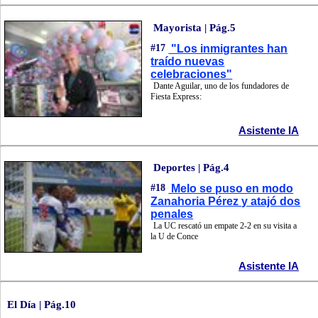
Mayorista | Pág.5
#17
"Los inmigrantes han
traído nuevas
celebraciones"
Dante Aguilar, uno de los fundadores de
Fiesta Express:
Asistente IA
Deportes | Pág.4
#18
Melo se puso en modo
Zanahoria Pérez y atajó dos
penales
La UC rescató un empate 2-2 en su visita a
la U de Conce
Asistente IA
El Día | Pág.10