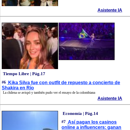
Asistente IA
Tiempo Libre | Pág.17
#6
Kika Silva fue con outfit de repuesto a concierto de
Shakira en Río
La chilena se avispó y también pudo ver el ensayo de la colombiana
Asistente IA
Economía | Pág.14
#7
Así pagan los casinos
online a influencers: ganan