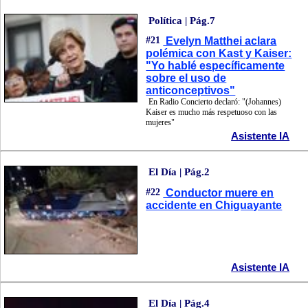
Política | Pág.7
#21
Evelyn Matthei aclara
polémica con Kast y Kaiser:
"Yo hablé específicamente
sobre el uso de
anticonceptivos"
En Radio Concierto declaró: "(Johannes)
Kaiser es mucho más respetuoso con las
mujeres"
Asistente IA
El Día | Pág.2
#22
Conductor muere en
accidente en Chiguayante
Asistente IA
El Día | Pág.4