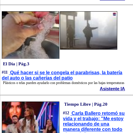
El Día | Pág.3
#11
Qué hacer si se le congela el parabrisas, la batería
del auto o las cañerías del patio
Plásticos o telas pueden ayudarlo con problemas domésticos por las bajas temperaturas
Asistente IA
Tiempo Libre | Pág.20
#12
Carla Ballero retomó su
vida y el trabajo: "Me estoy
relacionando de una
manera diferente con todo