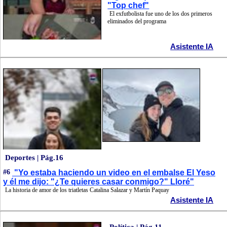
"Top chef"
El exfutbolista fue uno de los dos primeros
eliminados del programa
Asistente IA
Deportes | Pág.16
#6
"Yo estaba haciendo un video en el embalse El Yeso
y él me dijo: "¿Te quieres casar conmigo?" Lloré"
La historia de amor de los triatletas Catalina Salazar y Martín Paquay
Asistente IA
Política | Pág.11