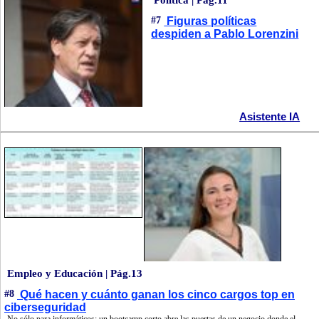
#7
Figuras políticas
despiden a Pablo Lorenzini
Asistente IA
Empleo y Educación | Pág.13
#8
Qué hacen y cuánto ganan los cinco cargos top en
ciberseguridad