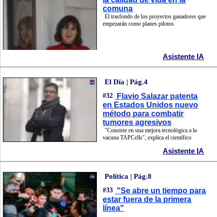
comuna
El trasfondo de los proyectos ganadores que
empezarán como planes pilotos
Asistente IA
El Día | Pág.4
#32
Flavio Salazar patenta
en Estados Unidos nuevo
método para combatir
tumores agresivos
"Consiste en una mejora tecnológica a la
vacuna TAPCells", explica el científico
Asistente IA
Política | Pág.8
#33
"Se abre un tiempo para
estar fuera de la primera
línea"