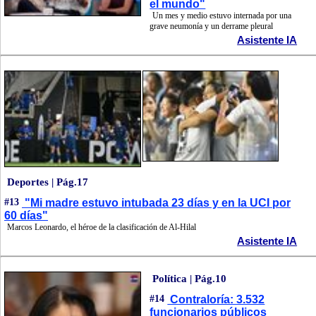
el mundo"
Un mes y medio estuvo internada por una
grave neumonía y un derrame pleural
Asistente IA
Deportes | Pág.17
#13
"Mi madre estuvo intubada 23 días y en la UCI por
60 días"
Marcos Leonardo, el héroe de la clasificación de Al-Hilal
Asistente IA
Política | Pág.10
#14
Contraloría: 3.532
funcionarios públicos