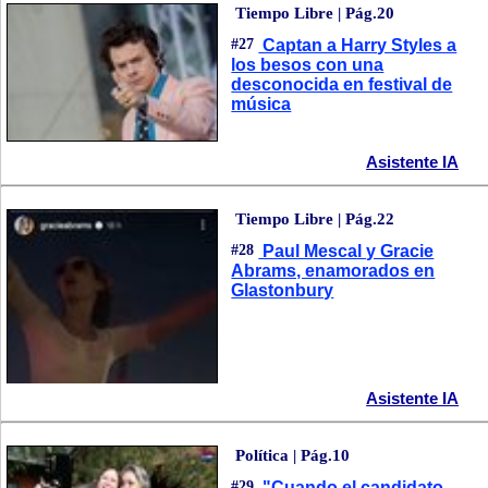
Tiempo Libre | Pág.20
#27
Captan a Harry Styles a
los besos con una
desconocida en festival de
música
Asistente IA
Tiempo Libre | Pág.22
#28
Paul Mescal y Gracie
Abrams, enamorados en
Glastonbury
Asistente IA
Política | Pág.10
#29
"Cuando el candidato