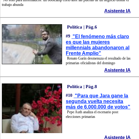
No sólo para informáticos: un bootcamp corto abre las puertas de un negocio donde el
trabajo abunda
Asistente IA
Política | Pág.6
#9
"El fenómeno más claro
es que las mujeres
millennials abandonaron al
Frente Amplio"
Renato Garín desmenuza el resultado de las
primarias oficialistas del domingo
Asistente IA
Política | Pág.8
#10
"Para que Jara gane la
segunda vuelta necesita
más de 6.000.000 de votos"
Pepe Auth analiza el escenario post
elecciones primarias
Asistente IA