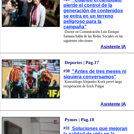
pierde el control de la
generación de contenidos
se entra en un terreno
peligroso para la
campaña"
Doctor en Comunicación Luis Enrique
Santana habla de las Redes Sociales en las
siguientes elecciones
Asistente IA
Deportes | Pág.17
#30
"Antes de tres meses ni
siquiera conversamos"
Kinesiólogo Alejandro Kock prevé larga
recuperación de Erick Pulgar
Asistente IA
Pymes | Pág.18
#31
Soluciones que mejoran
la calidad de vida en la