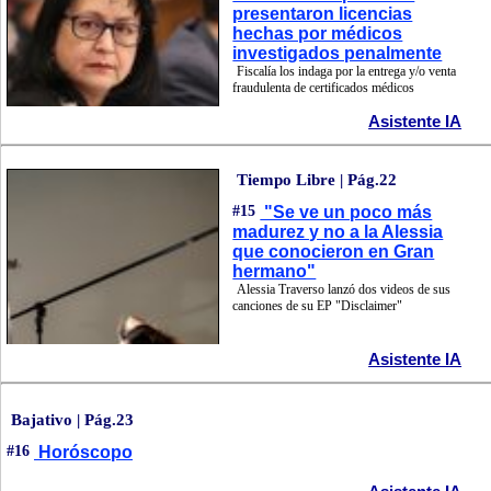
presentaron licencias
hechas por médicos
investigados penalmente
Fiscalía los indaga por la entrega y/o venta
fraudulenta de certificados médicos
Asistente IA
Tiempo Libre | Pág.22
#15
"Se ve un poco más
madurez y no a la Alessia
que conocieron en Gran
hermano"
Alessia Traverso lanzó dos videos de sus
canciones de su EP "Disclaimer"
Asistente IA
Bajativo | Pág.23
#16
Horóscopo