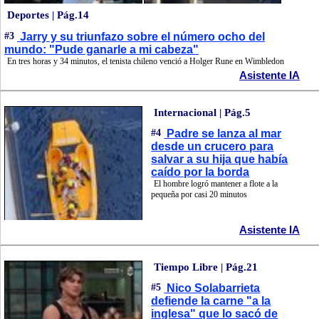
Deportes | Pág.14
#3
Jarry y su triunfazo sobre el número ocho del
mundo: "Pude ganarle a mi cabeza"
En tres horas y 34 minutos, el tenista chileno venció a Holger Rune en Wimbledon
Asistente IA
Internacional | Pág.5
#4
Padre se lanza al mar
desde un crucero para
salvar a su hija que había
caído por la borda
El hombre logró mantener a flote a la
pequeña por casi 20 minutos
Asistente IA
Tiempo Libre | Pág.21
#5
Nico Solabarrieta
defiende la carne "a la
inglesa" que lo sacó de