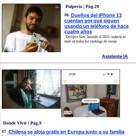
Pulpería | Pág.20
#6
Dueños del iPhone 13
cuentan por qué siguen
usando un teléfono de hace
cuatro años
Envejece bien: lanzado el 2021, todavía se
mete en todos los rankings de ventas
Asistente IA
Donde Vivir | Pág.9
#7
Chilena se aloja gratis en Europa junto a su familia