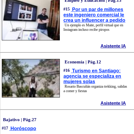
Empleo y Educación | Pág.13
#15
Por un par de millones
este ingeniero comercial le
crea un influencer a pedido
Un ejemplo es Maite, perfil virtual que en
Instagram incluso recibe piropos
Asistente IA
Economía | Pág.12
#16
Turismo en Santiago:
agencia se especializa en
mujeres solas
Rosario Bascuñán organiza trekking, salidas
a comer y fiestas
Asistente IA
Bajativo | Pág.27
#17
Horóscopo