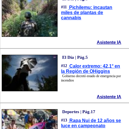
#11
Pichilemu: incautan
miles de plantas de
cannabis
Asistente IA
El Día | Pág.5
#12
Calor extremo: 42,1° en
la Región de OHiggins
Gobierno decretó estado de emergencia por
incendios
Asistente IA
Deportes | Pág.17
#13
Rapa Nui de 12 años se
luce en campeonato