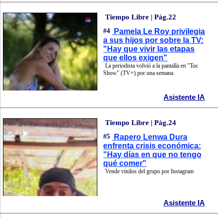
Tiempo Libre | Pág.22
#4
Pamela Le Roy privilegia
a sus hijos por sobre la TV:
"Hay que vivir las etapas
que ellos exigen"
La periodista volvió a la pantalla en "Toc
Show" (TV+) por una semana
Asistente IA
Tiempo Libre | Pág.24
#5
Rapero Lenwa Dura
enfrenta crisis económica:
"Hay días en que no tengo
qué comer"
Vende vinilos del grupo por Instagram
Asistente IA