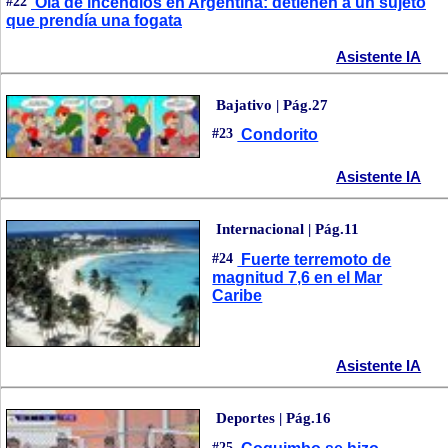
#22
Ola de incendios en Argentina: detienen a un sujeto
que prendía una fogata
Asistente IA
Bajativo | Pág.27
#23
Condorito
Asistente IA
Internacional | Pág.11
#24
Fuerte terremoto de
magnitud 7,6 en el Mar
Caribe
Asistente IA
Deportes | Pág.16
#25