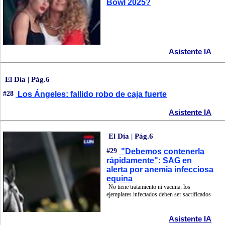
Bowl 2025?
Asistente IA
El Día | Pág.6
#28
Los Ángeles: fallido robo de caja fuerte
Asistente IA
El Día | Pág.6
#29
"Debemos contenerla
rápidamente": SAG en
alerta por anemia infecciosa
equina
No tiene tratamiento ni vacuna: los
ejemplares infectados deben ser sacrificados
Asistente IA