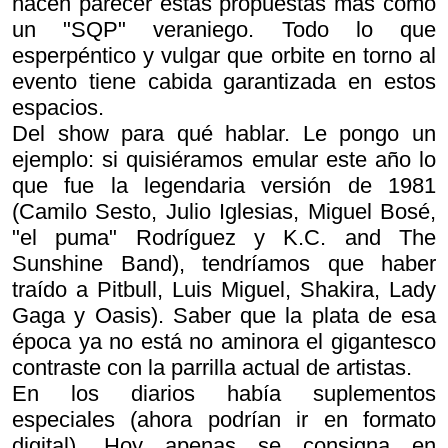
hacen parecer estas propuestas más como
un "SQP" veraniego. Todo lo que
esperpéntico y vulgar que orbite en torno al
evento tiene cabida garantizada en estos
espacios.
Del show para qué hablar. Le pongo un
ejemplo: si quisiéramos emular este año lo
que fue la legendaria versión de 1981
(Camilo Sesto, Julio Iglesias, Miguel Bosé,
"el puma" Rodríguez y K.C. and The
Sunshine Band), tendríamos que haber
traído a Pitbull, Luis Miguel, Shakira, Lady
Gaga y Oasis). Saber que la plata de esa
época ya no está no aminora el gigantesco
contraste con la parrilla actual de artistas.
En los diarios había suplementos
especiales (ahora podrían ir en formato
digital). Hoy apenas se consigna en