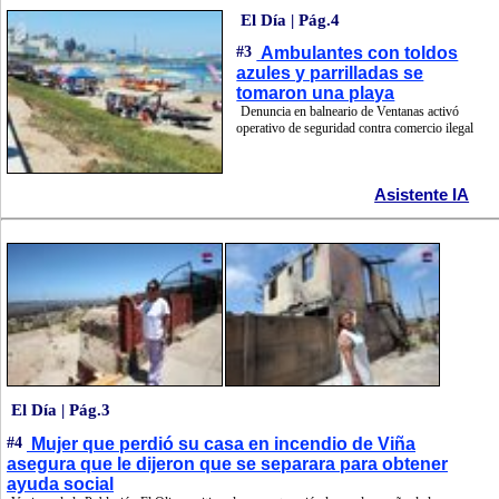
El Día | Pág.4
#3
Ambulantes con toldos
azules y parrilladas se
tomaron una playa
Denuncia en balneario de Ventanas activó
operativo de seguridad contra comercio ilegal
Asistente IA
El Día | Pág.3
#4
Mujer que perdió su casa en incendio de Viña
asegura que le dijeron que se separara para obtener
ayuda social