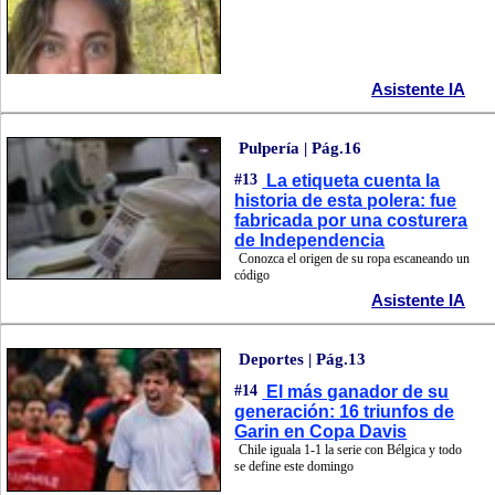
Asistente IA
Pulpería | Pág.16
#13
La etiqueta cuenta la
historia de esta polera: fue
fabricada por una costurera
de Independencia
Conozca el origen de su ropa escaneando un
código
Asistente IA
Deportes | Pág.13
#14
El más ganador de su
generación: 16 triunfos de
Garin en Copa Davis
Chile iguala 1-1 la serie con Bélgica y todo
se define este domingo