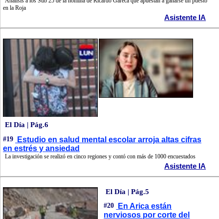
Análisis a los Sub 25 de la nómina de Ricardo Gareca que apuestan a ganarse un puesto
en la Roja
Asistente IA
El Día | Pág.6
#19
Estudio en salud mental escolar arroja altas cifras
en estrés y ansiedad
La investigación se realizó en cinco regiones y contó con más de 1000 encuestados
Asistente IA
El Día | Pág.5
#20
En Arica están
nerviosos por corte del