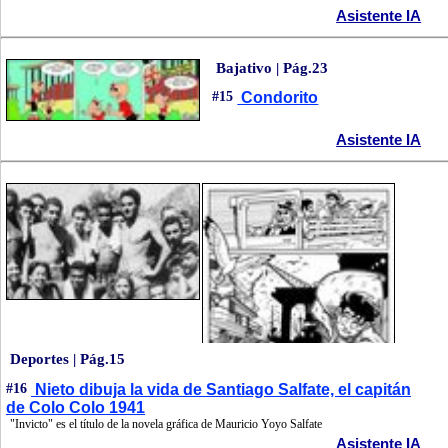
Asistente IA
Bajativo | Pág.23
#15
Condorito
Asistente IA
Deportes | Pág.15
#16
Nieto dibuja la vida de Santiago Salfate, el capitán
de Colo Colo 1941
"Invicto" es el título de la novela gráfica de Mauricio Yoyo Salfate
Asistente IA