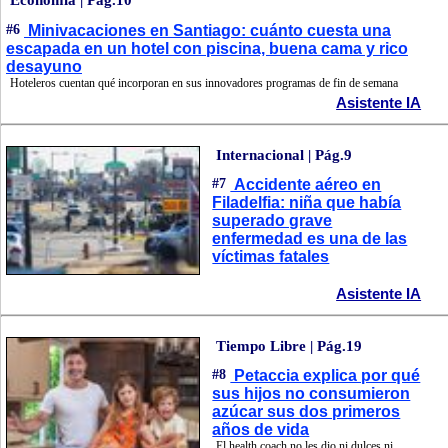
Economía | Pág.10
#6
Minivacaciones en Santiago: cuánto cuesta una
escapada en un hotel con piscina, buena cama y rico
desayuno
Hoteleros cuentan qué incorporan en sus innovadores programas de fin de semana
Asistente IA
Internacional | Pág.9
#7
Accidente aéreo en
Filadelfia: niña que había
superado grave
enfermedad es una de las
víctimas fatales
Asistente IA
Tiempo Libre | Pág.19
#8
Petaccia explica por qué
sus hijos no consumieron
azúcar sus dos primeros
años de vida
El health coach no les dio ni dulces ni