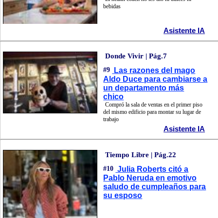
bebidas
Asistente IA
Donde Vivir | Pág.7
#9
Las razones del mago
Aldo Duce para cambiarse a
un departamento más
chico
Compró la sala de ventas en el primer piso
del mismo edificio para montar su lugar de
trabajo
Asistente IA
Tiempo Libre | Pág.22
#10
Julia Roberts citó a
Pablo Neruda en emotivo
saludo de cumpleaños para
su esposo