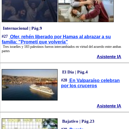
Internacional | Pág.9
#27
Ofer, rehén liberado por Hamas al abrazar a su
familia: "Prometí que volvería"
Tres israelíes y 183 palestinos fueron intercambiados en virtud del acuerdo entre ambas
partes
Asistente IA
El Día | Pág.4
#28
En Valparaíso celebran
por los cruceros
Asistente IA
Bajativo | Pág.23