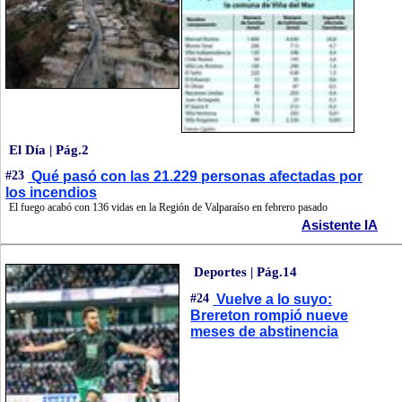
El Día | Pág.2
#23
Qué pasó con las 21.229 personas afectadas por
los incendios
El fuego acabó con 136 vidas en la Región de Valparaíso en febrero pasado
Asistente IA
Deportes | Pág.14
#24
Vuelve a lo suyo:
Brereton rompió nueve
meses de abstinencia