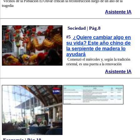
Vecinos de la Población El Olivar critican la reconstrucción luego de un año de la
tragedia
Asistente IA
Sociedad | Pág.8
#5
¿Quiere cambiar algo en
su vida? Este año chino de
la serpiente de madera lo
ayudará
Comenzó el miércoles y, según la tradición
oriental, es una puerta a la renovación
Asistente IA