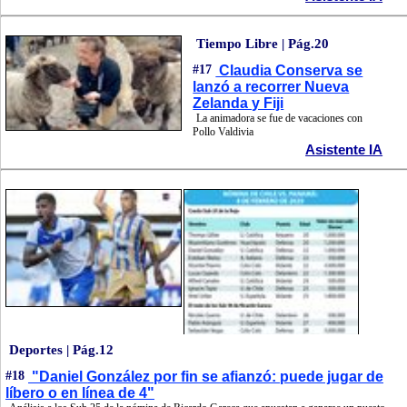
Tiempo Libre | Pág.20
#17
Claudia Conserva se
lanzó a recorrer Nueva
Zelanda y Fiji
La animadora se fue de vacaciones con
Pollo Valdivia
Asistente IA
Deportes | Pág.12
#18
"Daniel González por fin se afianzó: puede jugar de
líbero o en línea de 4"