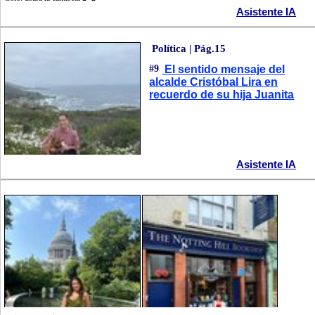
Asistente IA
Política | Pág.15
#9
El sentido mensaje del
alcalde Cristóbal Lira en
recuerdo de su hija Juanita
Asistente IA