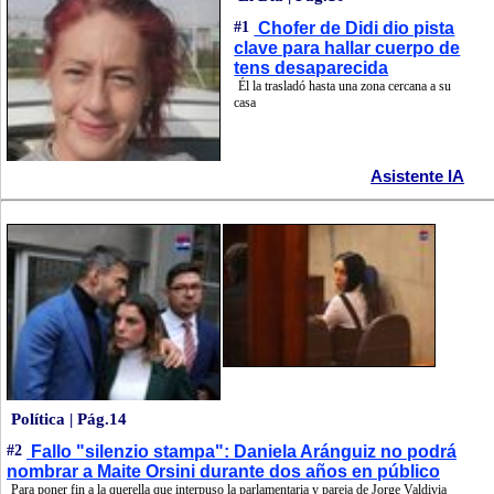
#1
Chofer de Didi dio pista
clave para hallar cuerpo de
tens desaparecida
Él la trasladó hasta una zona cercana a su
casa
Asistente IA
Política | Pág.14
#2
Fallo "silenzio stampa": Daniela Aránguiz no podrá
nombrar a Maite Orsini durante dos años en público
Para poner fin a la querella que interpuso la parlamentaria y pareja de Jorge Valdivia