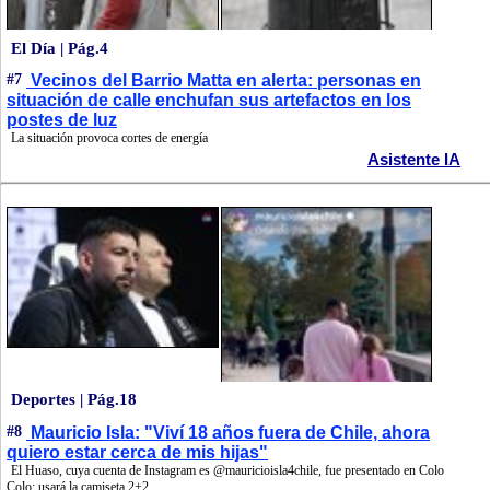
El Día | Pág.4
#7
Vecinos del Barrio Matta en alerta: personas en
situación de calle enchufan sus artefactos en los
postes de luz
La situación provoca cortes de energía
Asistente IA
Deportes | Pág.18
#8
Mauricio Isla: "Viví 18 años fuera de Chile, ahora
quiero estar cerca de mis hijas"
El Huaso, cuya cuenta de Instagram es @mauricioisla4chile, fue presentado en Colo
Colo: usará la camiseta 2+2