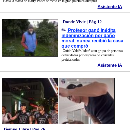
Hasta la mamá de Harry Potter se metió en la gran polémica olímpica
Asistente IA
Donde Vivir | Pág.12
#4
Profesor ganó inédita
indemnización por daño
moral: nunca recibió la casa
que compró
Guido Valdés lideró a un grupo de personas
defraudadas por empresa de viviendas
prefabricadas
Asistente IA
Tiempo Libre | Pág.26