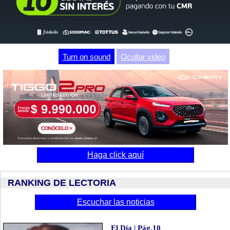
Video
Turn on sound
Ocultar video
Haga click aquí
RANKING DE LECTORIA
Escuchar las noticias
El Día | Pág.10