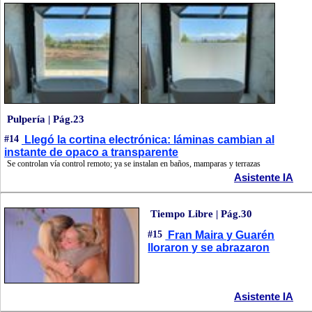
Pulpería | Pág.23
#14
Llegó la cortina electrónica: láminas cambian al
instante de opaco a transparente
Se controlan vía control remoto; ya se instalan en baños, mamparas y terrazas
Asistente IA
Tiempo Libre | Pág.30
#15
Fran Maira y Guarén
lloraron y se abrazaron
Asistente IA