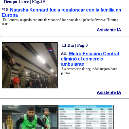
Tiempo Libre | Pág.29
#10
Natasha Kennard fue a regalonear con la familia en
Europa
En Londres se quedó con una tía y conoció los sitios de su película favorita: "Notting
Hill"
Asistente IA
El Día | Pág.8
#11
Metro Estación Central
eliminó el comercio
ambulante
La percepción de seguridad mejoró doce
puntos
Asistente IA