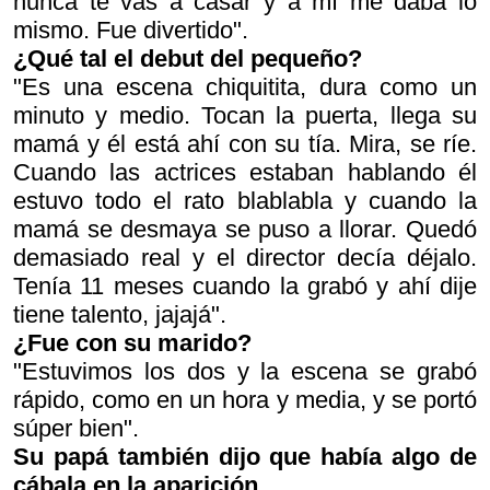
nunca te vas a casar
y a mí me daba lo
mismo. Fue divertido".
¿Qué tal el debut del pequeño?
"Es una escena chiquitita, dura como un
minuto y medio. Tocan la puerta, llega su
mamá y él está ahí con su tía. Mira, se ríe.
Cuando las actrices estaban hablando él
estuvo todo el rato blablabla y cuando la
mamá se desmaya se puso a llorar. Quedó
demasiado real y el director decía
déjalo
.
Tenía 11 meses cuando la grabó y ahí dije
tiene talento
, jajajá".
¿Fue con su marido?
"Estuvimos los dos y la escena se grabó
rápido, como en un hora y media, y se portó
súper bien".
Su papá también dijo que había algo de
cábala en la aparición.