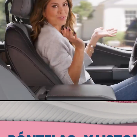
Loaded
:
te
100.00%