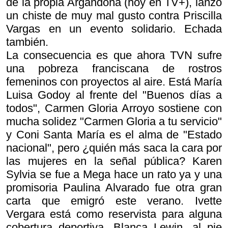
de la propia Argandoña (hoy en TV+), lanzó
un chiste de muy mal gusto contra Priscilla
Vargas en un evento solidario. Echada
también.
La consecuencia es que ahora TVN sufre
una pobreza franciscana de rostros
femeninos con proyectos al aire. Está María
Luisa Godoy al frente del "Buenos días a
todos", Carmen Gloria Arroyo sostiene con
mucha solidez "Carmen Gloria a tu servicio"
y Coni Santa María es el alma de "Estado
nacional", pero ¿quién más saca la cara por
las mujeres en la señal pública? Karen
Sylvia se fue a Mega hace un rato ya y una
promisoria Paulina Alvarado fue otra gran
carta que emigró este verano. Ivette
Vergara está como reservista para alguna
cobertura deportiva. Blanca Lewin, al pie