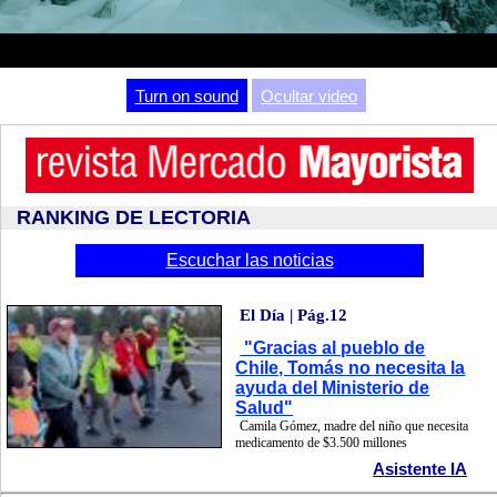
Video
Turn on sound
Ocultar video
RANKING DE LECTORIA
Escuchar las noticias
El Día | Pág.12
"Gracias al pueblo de
Chile, Tomás no necesita la
ayuda del Ministerio de
Salud"
Camila Gómez, madre del niño que necesita
medicamento de $3.500 millones
Asistente IA