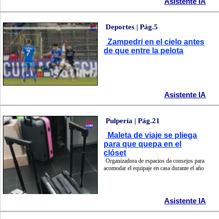
Asistente IA
Deportes | Pág.5
Zampedri en el cielo antes
de que entre la pelota
Asistente IA
Pulpería | Pág.21
Maleta de viaje se pliega
para que quepa en el
clóset
Organizadora de espacios da consejos para
acomodar el equipaje en casa durante el año
Asistente IA