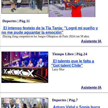
Deportes | Pág.11
El intenso festejo de la Tía Tania: "Logré mi sueño y
no me pude aguantar la emoción"
Zhiying Zeng competirá en los Juegos Olímpicos de París 2024 con 58 años
Asistente IA
Tiempo Libre | Pág.24
El talento que le falta a
"Got talent Chile"
Larry Moe
Asistente IA
Deportes | Pág.7
Arturo Vidal y Sonia Isaza