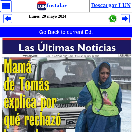
Descargar LUN
Instalar
Lunes, 20 mayo 2024
Despliegues Analytics
Go Back to current Ed.
Despliegues Totales
Despliegues por Rubros