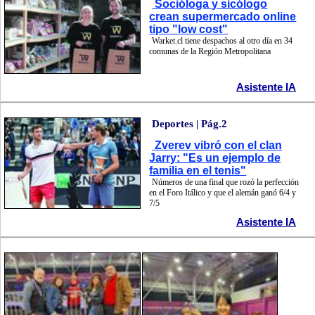
Socióloga y sicólogo
crean supermercado online
tipo "low cost"
Warket.cl tiene despachos al otro día en 34
comunas de la Región Metropolitana
Asistente IA
Deportes | Pág.2
Zverev vibró con el clan
Jarry: "Es un ejemplo de
familia en el tenis"
Números de una final que rozó la perfección
en el Foro Itálico y que el alemán ganó 6/4 y
7/5
Asistente IA