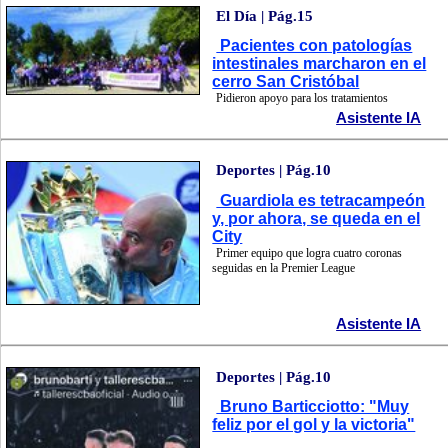
El Día | Pág.15
Pacientes con patologías
intestinales marcharon en el
cerro San Cristóbal
Pidieron apoyo para los tratamientos
Asistente IA
Deportes | Pág.10
Guardiola es tetracampeón
y, por ahora, se queda en el
City
Primer equipo que logra cuatro coronas
seguidas en la Premier League
Asistente IA
Deportes | Pág.10
Bruno Barticciotto: "Muy
feliz por el gol y la victoria"