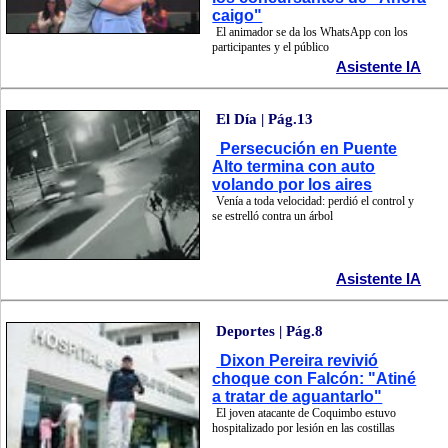
caigo"
El animador se da los WhatsApp con los
participantes y el público
Asistente IA
El Día | Pág.13
Persecución en Puente
Alto termina con auto
volando por los aires
Venía a toda velocidad: perdió el control y
se estrelló contra un árbol
Asistente IA
Deportes | Pág.8
Dixon Pereira revivió
choque con Falcón: "Atiné
a tratar de aguantarlo"
El joven atacante de Coquimbo estuvo
hospitalizado por lesión en las costillas