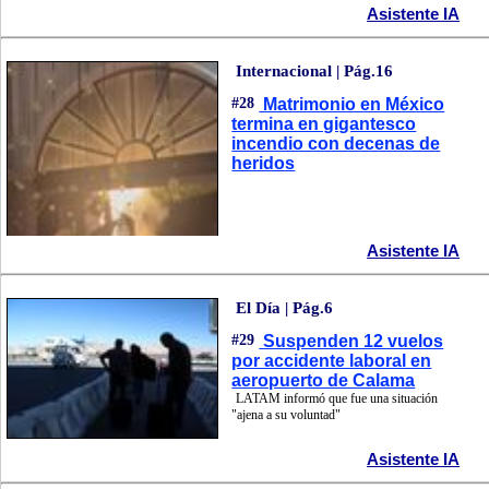
Asistente IA
Internacional | Pág.16
#28
Matrimonio en México
termina en gigantesco
incendio con decenas de
heridos
Asistente IA
El Día | Pág.6
#29
Suspenden 12 vuelos
por accidente laboral en
aeropuerto de Calama
LATAM informó que fue una situación
"ajena a su voluntad"
Asistente IA