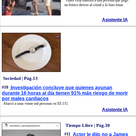
Video viral muestra a una persona que pegó
un brinco directo al cristal y lo hizo trizas
Asistente IA
Sociedad | Pág.13
#10
Investigación concluye que quienes ayunan
durante 16 horas al día tienen 91% más riesgo de morir
por males cardiacos
Abarcó a unas veinte mil personas en EE.UU.
Asistente IA
Tiempo Libre | Pág.30
#11
Actor le dijo no a James