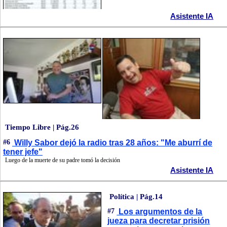
Asistente IA
Tiempo Libre | Pág.26
#6
Willy Sabor dejó la radio tras 28 años: "Me aburrí de
tener jefe"
Luego de la muerte de su padre tomó la decisión
Asistente IA
Política | Pág.14
#7
Los argumentos de la
jueza para decretar prisión