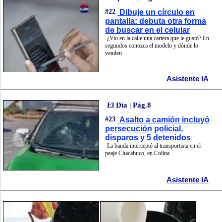
#22
Dibuje un círculo en
pantalla: debuta otra forma
de buscar en el celular
¿Vio en la calle una cartera que le gustó? En
segundos conozca el modelo y dónde lo
venden
Asistente IA
El Día | Pág.8
#23
Asalto a camión incluyó
persecución policial,
disparos y 5 detenidos
La banda interceptó al transportista en el
peaje Chacabuco, en Colina
Asistente IA