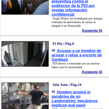
preventiva contra el
exdirector de la PDI por
revelar información
confidencial
Sergio Muñoz fue formalizado por entregas
reiteradas de antecedentes de causas al
abogado Luis Hermosilla
Asistente IA
El Día | Pág.6
#8
Acusan a un hombre de
acosar y robar a escorts de
Santiago
PDI detuvo a venezolano por un mechón
blanco que lo caracterizaba
Asistente IA
Sólo Auto | Pág.24
#9
Hombre arruinó el
parabrisa de un
Lamborghini: mecánicos
explican qué pasó