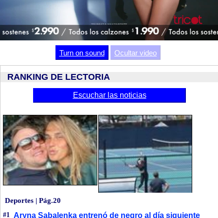
Video
Turn on sound
Ocultar video
RANKING DE LECTORIA
Escuchar las noticias
Deportes | Pág.20
#1
Aryna Sabalenka entrenó de negro al día siguiente