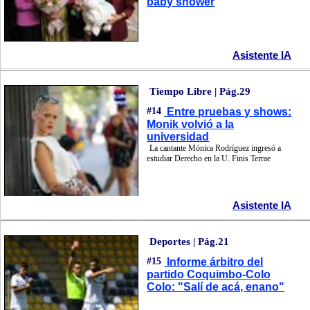
baby shower
Asistente IA
Tiempo Libre | Pág.29
#14
Entre pruebas y shows:
Monik volvió a la
universidad
La cantante Mónica Rodríguez ingresó a
estudiar Derecho en la U. Finis Terrae
Asistente IA
Deportes | Pág.21
#15
Informe árbitro del
partido Coquimbo-Colo
Colo: "Salí de acá, enano"