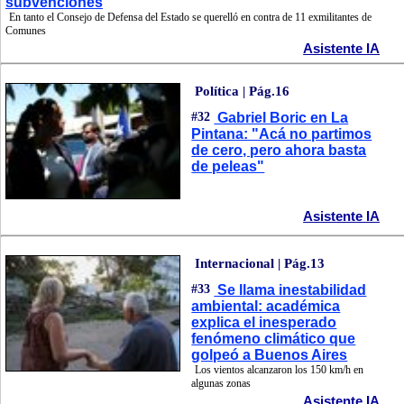
subvenciones
En tanto el Consejo de Defensa del Estado se querelló en contra de 11 exmilitantes de
Comunes
Asistente IA
Política | Pág.16
#32
Gabriel Boric en La
Pintana: "Acá no partimos
de cero, pero ahora basta
de peleas"
Asistente IA
Internacional | Pág.13
#33
Se llama inestabilidad
ambiental: académica
explica el inesperado
fenómeno climático que
golpeó a Buenos Aires
Los vientos alcanzaron los 150 km/h en
algunas zonas
Asistente IA