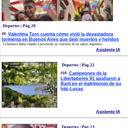
Deportes | Pág.20
#9
Valentina Toro cuenta cómo vivió la devastadora
tormenta en Buenos Aires que dejó muertos y heridos
La karateca había viajado a presenciar un concierto de un rapero argentino
Asistente IA
Deportes | Pág.22
#10
Campeones de la
Libertadores 91 apañaron a
Barti en el matrimonio de su
hijo Lucas
Asistente IA
Deportes | Pág.23