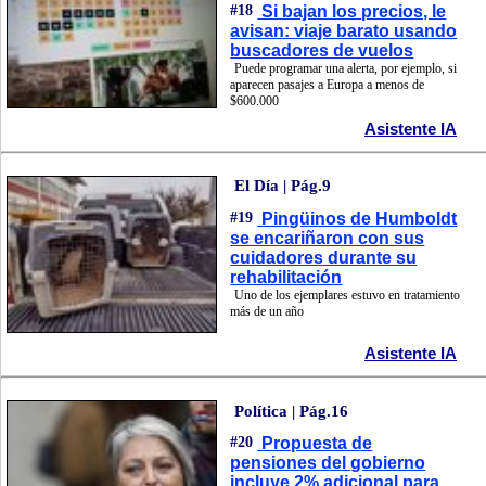
#18
Si bajan los precios, le
avisan: viaje barato usando
buscadores de vuelos
Puede programar una alerta, por ejemplo, si
aparecen pasajes a Europa a menos de
$600.000
Asistente IA
El Día | Pág.9
#19
Pingüinos de Humboldt
se encariñaron con sus
cuidadores durante su
rehabilitación
Uno de los ejemplares estuvo en tratamiento
más de un año
Asistente IA
Política | Pág.16
#20
Propuesta de
pensiones del gobierno
incluye 2% adicional para