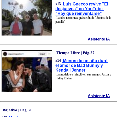
#13
Luis Gnecco revive "El
desjueves" en YouTube:
"Hay que reinventarse"
La idea nació tras grabación de "Socios de la
parrilla"
Asistente IA
Tiempo Libre | Pág.27
#14
Menos de un año duró
el amor de Bad Bunny y
Kendall Jenner
La modelo se refugió en sus amigos Justin y
Hailey Bieber
Asistente IA
Bajativo | Pág.31