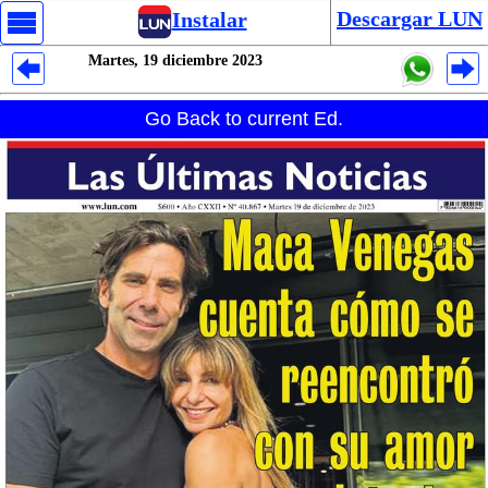
Descargar LUN
Instalar
Martes, 19 diciembre 2023
Despliegues Analytics
Go Back to current Ed.
Despliegues Totales
Despliegues por Rubros