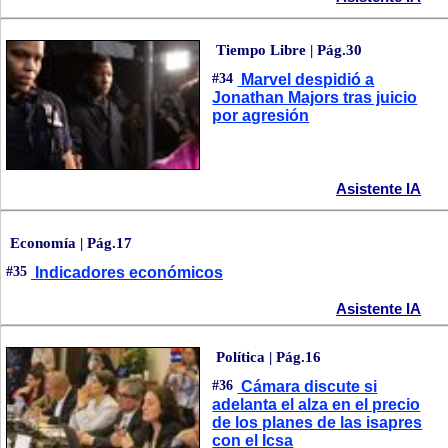
Tiempo Libre | Pág.30
#34
Marvel despidió a
Jonathan Majors tras juicio
por agresión
Asistente IA
Economía | Pág.17
#35
Indicadores económicos
Asistente IA
Política | Pág.16
#36
Cámara discute si
adelanta el alza en el precio
de los planes de las isapres
con el Icsa