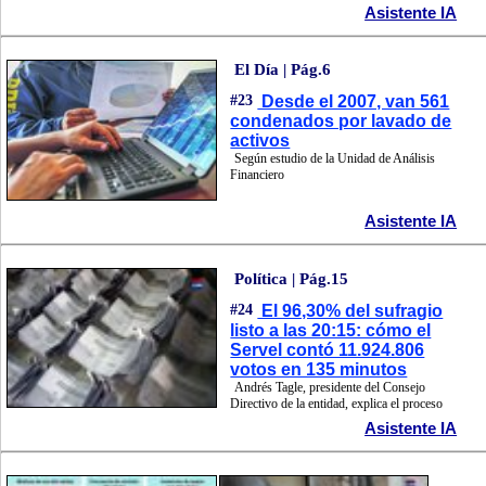
Asistente IA
El Día | Pág.6
#23
Desde el 2007, van 561
condenados por lavado de
activos
Según estudio de la Unidad de Análisis
Financiero
Asistente IA
Política | Pág.15
#24
El 96,30% del sufragio
listo a las 20:15: cómo el
Servel contó 11.924.806
votos en 135 minutos
Andrés Tagle, presidente del Consejo
Directivo de la entidad, explica el proceso
Asistente IA