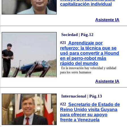
capitalización individual
Asistente IA
Sociedad | Pág.12
#21
Aprendizaje por
refuerzo: la técnica que se
usó para convertir a Hound
en el perro-robot más
rápido del mundo
En la innovación hay velocidad y utilidad
para los seres humanos
Asistente IA
Internacional | Pág.13
#22
Secretario de Estado de
Reino Unido visita Guyana
para ofrecer su apoyo
frente a Venezuela