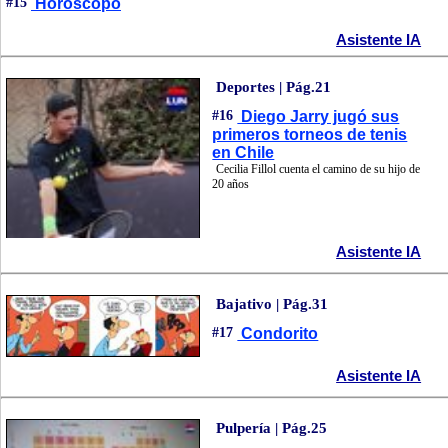
#15
Horóscopo
Asistente IA
Deportes | Pág.21
#16
Diego Jarry jugó sus
primeros torneos de tenis
en Chile
Cecilia Fillol cuenta el camino de su hijo de
20 años
Asistente IA
Bajativo | Pág.31
#17
Condorito
Asistente IA
Pulpería | Pág.25