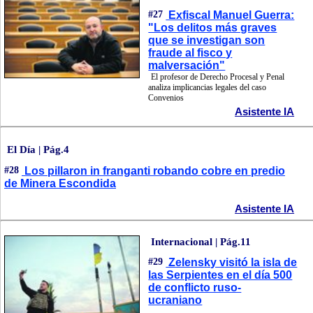
#27
Exfiscal Manuel Guerra:
"Los delitos más graves
que se investigan son
fraude al fisco y
malversación"
El profesor de Derecho Procesal y Penal
analiza implicancias legales del caso
Convenios
Asistente IA
El Día | Pág.4
#28
Los pillaron in franganti robando cobre en predio
de Minera Escondida
Asistente IA
Internacional | Pág.11
#29
Zelensky visitó la isla de
las Serpientes en el día 500
de conflicto ruso-
ucraniano