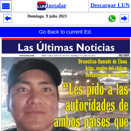
Descargar LUN
Instalar
Domingo, 9 julio 2023
Despliegues Analytics
Go Back to current Ed.
Despliegues Totales
Despliegues por Rubros