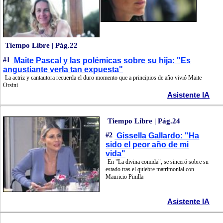
Tiempo Libre | Pág.22
#1
Maite Pascal y las polémicas sobre su hija: "Es
angustiante verla tan expuesta"
La actriz y cantautora recuerda el duro momento que a principios de año vivió Maite
Orsini
Asistente IA
Tiempo Libre | Pág.24
#2
Gissella Gallardo: "Ha
sido el peor año de mi
vida"
En "La divina comida", se sinceró sobre su
estado tras el quiebre matrimonial con
Mauricio Pinilla
Asistente IA