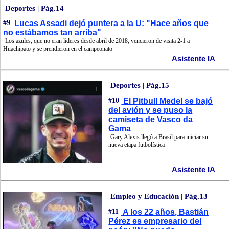
Deportes | Pág.14
#9
Lucas Assadi dejó puntera a la U: "Hace años que
no estábamos tan arriba"
Los azules, que no eran líderes desde abril de 2018, vencieron de visita 2-1 a
Huachipato y se prendieron en el campeonato
Asistente IA
Deportes | Pág.15
#10
El Pitbull Medel se bajó
del avión y se puso la
camiseta de Vasco da
Gama
Gary Alexis llegó a Brasil para iniciar su
nueva etapa futbolística
Asistente IA
Empleo y Educación | Pág.13
#11
A los 22 años, Bastián
Pérez es empresario del