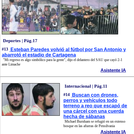
Deportes | Pág.17
#13
Esteban Paredes volvió al fútbol por San Antonio y
abarrotó el estadio de Cartagena
"Mi regreso es algo simbólico para la gente", dijo el delantero del SAU que cayó 2-1
ante Limache
Asistente IA
Internacional | Pág.11
#14
Buscan con drones,
perros y vehículos todo
terreno a reo que escapó de
una cárcel con una cuerda
hecha de sábanas
Michael Burnham se refugió en un extenso
bosque en las afueras de Pensilvania
Asistente IA