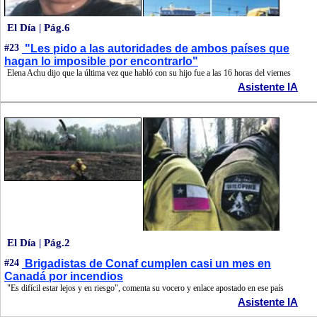
El Día | Pág.6
#23
"Les pido a las autoridades de ambos países que
hagan lo imposible por encontrarlo"
Elena Achu dijo que la última vez que habló con su hijo fue a las 16 horas del viernes
Asistente IA
El Día | Pág.2
#24
Brigadistas de Conaf cumplen casi un mes en
Canadá por incendios
"Es difícil estar lejos y en riesgo", comenta su vocero y enlace apostado en ese país
Asistente IA