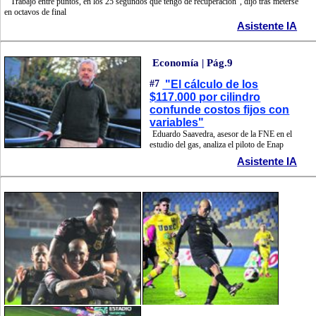
"Trabajo entre puntos, en los 25 segundos que tengo de recuperación", dijo tras meterse
en octavos de final
Asistente IA
Economía | Pág.9
#7
"El cálculo de los
$117.000 por cilindro
confunde costos fijos con
variables"
Eduardo Saavedra, asesor de la FNE en el
estudio del gas, analiza el piloto de Enap
Asistente IA