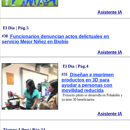
Asistente IA
El Día | Pág.5
#30
Funcionarios denuncian actos delictuales en
servicio Mejor Niñez en Biobío
Asistente IA
El Día | Pág.4
#31
Diseñan e imprimen
productos en 3D para
ayudar a personas con
movilidad reducida
Proyecto piloto se desarrolla en Peñalolén y
ya tiene 30 beneficiarios
Asistente IA
Tiempo Libre | Pág.24