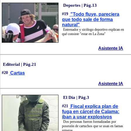
Deportes | Pág.13
#19
"Todo fluye, pareciera
que todo sale de forma
natural"
Entrenador y sicólogo deportivo explican en
qué consiste "estar en La Zona"
Asistente IA
Editorial | Pág.21
#20
Cartas
Asistente IA
El Día | Pág.3
#21
Fiscal explica plan de
fuga en cárcel de Calama:
iban a usar explosivos
Dos personas fueron formalizadas por
posesión de cartuchos que se usan en faenas
mineras