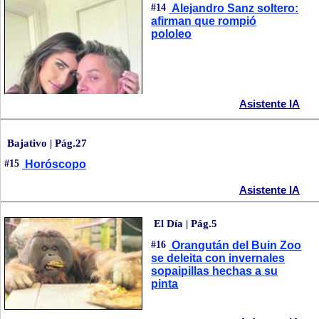
#14
Alejandro Sanz soltero:
afirman que rompió
pololeo
Asistente IA
Bajativo | Pág.27
#15
Horóscopo
Asistente IA
El Día | Pág.5
#16
Orangután del Buin Zoo
se deleita con invernales
sopaipillas hechas a su
pinta