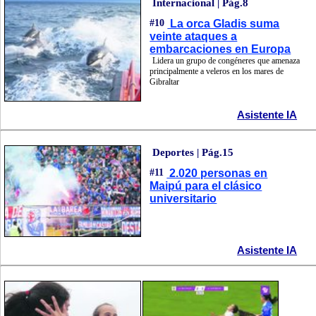
Internacional | Pág.8
#10
La orca Gladis suma
veinte ataques a
embarcaciones en Europa
Lidera un grupo de congéneres que amenaza
principalmente a veleros en los mares de
Gibraltar
Asistente IA
Deportes | Pág.15
#11
2.020 personas en
Maipú para el clásico
universitario
Asistente IA