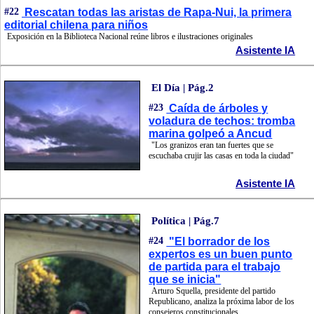
#22
Rescatan todas las aristas de Rapa-Nui, la primera
editorial chilena para niños
Exposición en la Biblioteca Nacional reúne libros e ilustraciones originales
Asistente IA
El Día | Pág.2
#23
Caída de árboles y
voladura de techos: tromba
marina golpeó a Ancud
"Los granizos eran tan fuertes que se
escuchaba crujir las casas en toda la ciudad"
Asistente IA
Política | Pág.7
#24
"El borrador de los
expertos es un buen punto
de partida para el trabajo
que se inicia"
Arturo Squella, presidente del partido
Republicano, analiza la próxima labor de los
consejeros constitucionales