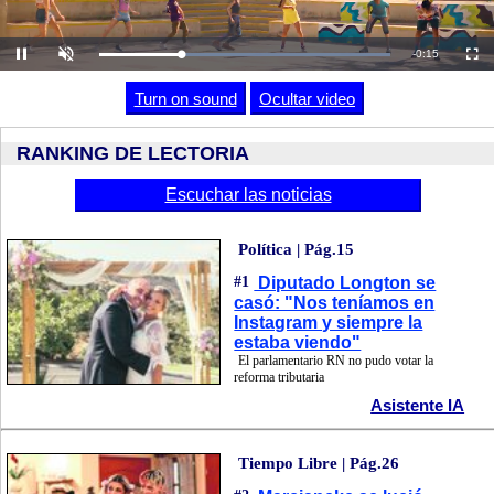
Cargado
:
Unmute
100.00%
Turn on sound
Ocultar video
RANKING DE LECTORIA
Escuchar las noticias
Política | Pág.15
#1
Diputado Longton se
casó: "Nos teníamos en
Instagram y siempre la
estaba viendo"
El parlamentario RN no pudo votar la
reforma tributaria
Asistente IA
Tiempo Libre | Pág.26