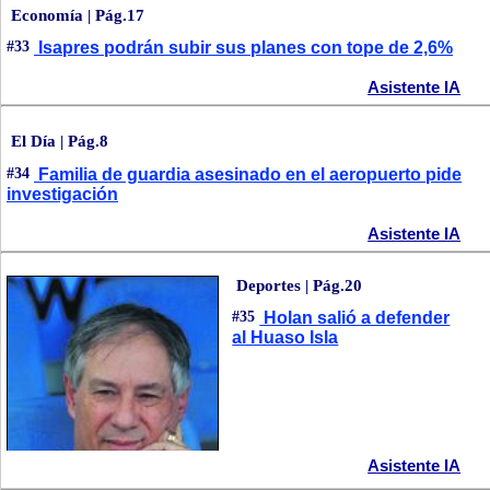
Economía | Pág.17
#33
Isapres podrán subir sus planes con tope de 2,6%
Asistente IA
El Día | Pág.8
#34
Familia de guardia asesinado en el aeropuerto pide
investigación
Asistente IA
Deportes | Pág.20
#35
Holan salió a defender
al Huaso Isla
Asistente IA