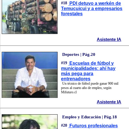
#18
PDI detuvo a werkén de
Temucuicui y a empresarios
forestales
Asistente IA
Deportes | Pág.20
#19
Escuelas de fútbol y
municipalidades: ahí hay
más pega para
entrenadores
Un técnico de fútbol puede ganar 900 mil
pesos al cuarto año de empleo, según
Mifuturo.cl
Asistente IA
Empleo y Educación | Pág.18
#20
Futuros profesionales