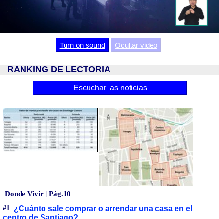
Video
Turn on sound
Ocultar video
RANKING DE LECTORIA
Escuchar las noticias
Donde Vivir | Pág.10
#1
¿Cuánto sale comprar o arrendar una casa en el
centro de Santiago?