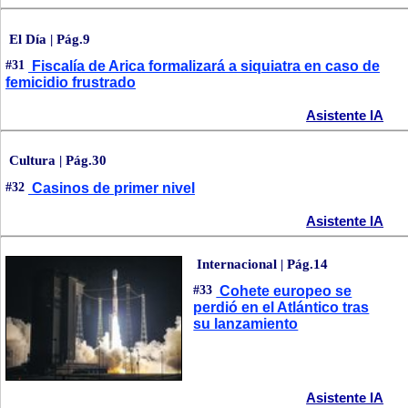
El Día | Pág.9
#31
Fiscalía de Arica formalizará a siquiatra en caso de
femicidio frustrado
Asistente IA
Cultura | Pág.30
#32
Casinos de primer nivel
Asistente IA
Internacional | Pág.14
#33
Cohete europeo se
perdió en el Atlántico tras
su lanzamiento
Asistente IA