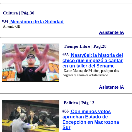
Cultura | Pág.30
#34
Ministerio de la Soledad
Antonio Gil
Asistente IA
Tiempo Libre | Pág.28
#35
Nasty8ei: la historia del
chico que empezó a cantar
en un taller del Sename
Dante Mauna, de 24 años, pasó por dos
hogares y ahora es artista urbano
Asistente IA
Política | Pág.13
#36
Con menos votos
aprueban Estado de
Excepción en Macrozona
Sur