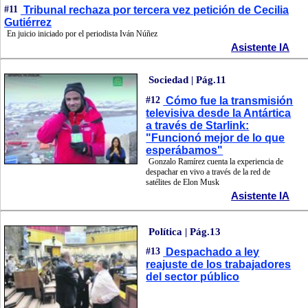
#11
Tribunal rechaza por tercera vez petición de Cecilia
Gutiérrez
En juicio iniciado por el periodista Iván Núñez
Asistente IA
Sociedad | Pág.11
#12
Cómo fue la transmisión
televisiva desde la Antártica
a través de Starlink:
"Funcionó mejor de lo que
esperábamos"
Gonzalo Ramírez cuenta la experiencia de
despachar en vivo a través de la red de
satélites de Elon Musk
Asistente IA
Política | Pág.13
#13
Despachado a ley
reajuste de los trabajadores
del sector público