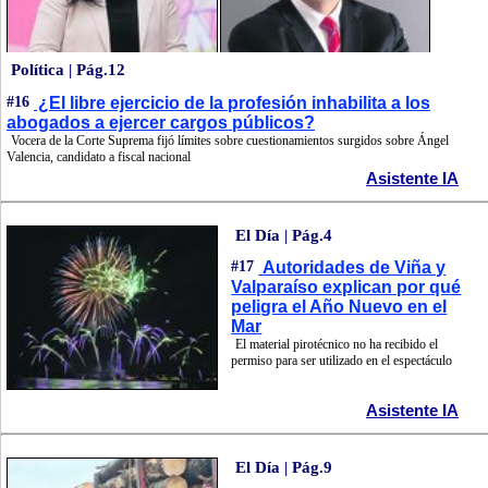
Política | Pág.12
#16
¿El libre ejercicio de la profesión inhabilita a los
abogados a ejercer cargos públicos?
Vocera de la Corte Suprema fijó límites sobre cuestionamientos surgidos sobre Ángel
Valencia, candidato a fiscal nacional
Asistente IA
El Día | Pág.4
#17
Autoridades de Viña y
Valparaíso explican por qué
peligra el Año Nuevo en el
Mar
El material pirotécnico no ha recibido el
permiso para ser utilizado en el espectáculo
Asistente IA
El Día | Pág.9