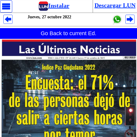
Descargar LUN
Instalar
Jueves, 27 octubre 2022
Despliegues Analytics
Go Back to current Ed.
Despliegues Totales
Despliegues por Rubros