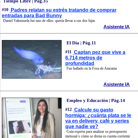
Tiempo Libre | Pág.35
#10
Padres relatan su estrés tratando de comprar
entradas para Bad Bunny
Daniel Valenzuela fue uno de ellos: quería llevar a sus dos hijas
Asistente IA
El Día | Pág.11
#11
Captan pez que vive a
6.714 metros de
profundidad
Fue hallado en la Fosa de Atacama
Asistente IA
Empleo y Educación | Pág.14
#12
Calcule su gasto
hormiga: ¿cuánta plata se le
va en delivery, café y series
que nadie ve?
Guía experta para analizar su presupuesto
mensual y cómo se drena su cuenta corriente