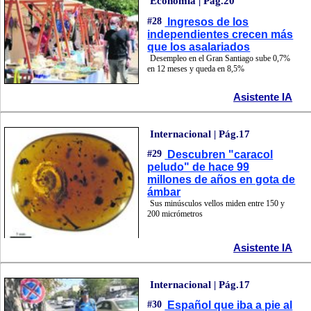
Economía | Pág.20
#28
Ingresos de los
independientes crecen más
que los asalariados
Desempleo en el Gran Santiago sube 0,7%
en 12 meses y queda en 8,5%
Asistente IA
Internacional | Pág.17
#29
Descubren "caracol
peludo" de hace 99
millones de años en gota de
ámbar
Sus minúsculos vellos miden entre 150 y
200 micrómetros
Asistente IA
Internacional | Pág.17
#30
Español que iba a pie al