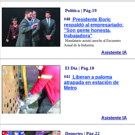
Política | Pág.19
#40
Presidente Boric
respaldó al empresariado:
"Son gente honesta,
trabajadora"
Mandatario asistió anoche al Encuentro
Anual de la Industria
Asistente IA
El Día | Pág.10
#41
Liberan a paloma
atrapada en estación de
Metro
Asistente IA
Deportes | Pág.22