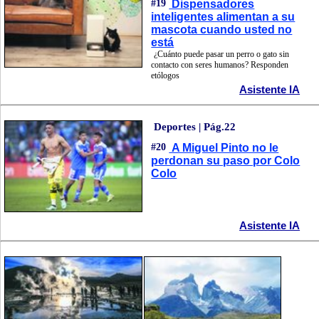
#19
Dispensadores
inteligentes alimentan a su
mascota cuando usted no
está
¿Cuánto puede pasar un perro o gato sin
contacto con seres humanos? Responden
etólogos
Asistente IA
Deportes | Pág.22
#20
A Miguel Pinto no le
perdonan su paso por Colo
Colo
Asistente IA