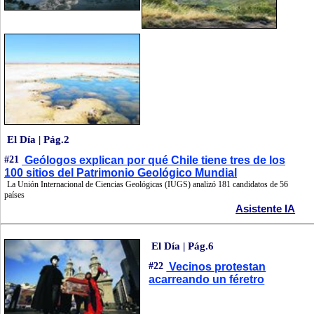
El Día | Pág.2
#21
Geólogos explican por qué Chile tiene tres de los
100 sitios del Patrimonio Geológico Mundial
La Unión Internacional de Ciencias Geológicas (IUGS) analizó 181 candidatos de 56
países
Asistente IA
El Día | Pág.6
#22
Vecinos protestan
acarreando un féretro