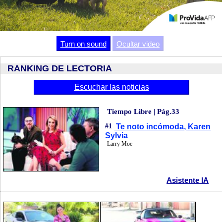
Video
Turn on sound
Ocultar video
RANKING DE LECTORIA
Escuchar las noticias
Tiempo Libre | Pág.33
#1
Te noto incómoda, Karen
Sylvia
Larry Moe
Asistente IA