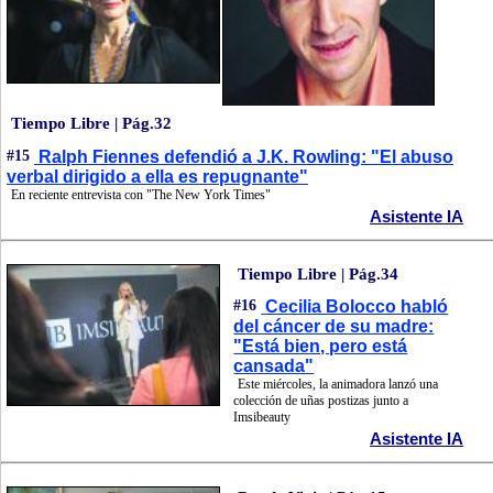
Tiempo Libre | Pág.32
#15
Ralph Fiennes defendió a J.K. Rowling: "El abuso
verbal dirigido a ella es repugnante"
En reciente entrevista con "The New York Times"
Asistente IA
Tiempo Libre | Pág.34
#16
Cecilia Bolocco habló
del cáncer de su madre:
"Está bien, pero está
cansada"
Este miércoles, la animadora lanzó una
colección de uñas postizas junto a
Imsibeauty
Asistente IA