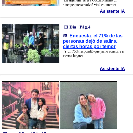
La argentina Teresa Coccaro sufrió un
síncope que se volvió viral en internet
Asistente IA
El Día | Pág.4
#9
Encuesta: el 71% de las
personas dejó de salir a
ciertas horas por temor
Y un 75% respondió que ya no concurre a
ciertos lugares
Asistente IA