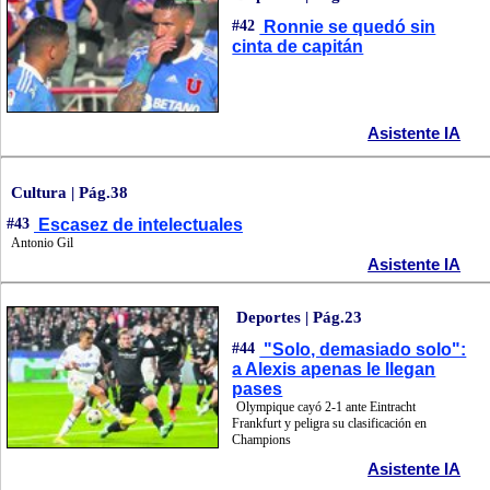
#42
Ronnie se quedó sin
cinta de capitán
Asistente IA
Cultura | Pág.38
#43
Escasez de intelectuales
Antonio Gil
Asistente IA
Deportes | Pág.23
#44
"Solo, demasiado solo":
a Alexis apenas le llegan
pases
Olympique cayó 2-1 ante Eintracht
Frankfurt y peligra su clasificación en
Champions
Asistente IA