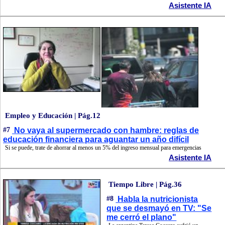
Asistente IA
Empleo y Educación | Pág.12
#7
No vaya al supermercado con hambre: reglas de
educación financiera para aguantar un año difícil
Si se puede, trate de ahorrar al menos un 5% del ingreso mensual para emergencias
Asistente IA
Tiempo Libre | Pág.36
#8
Habla la nutricionista
que se desmayó en TV: "Se
me cerró el plano"