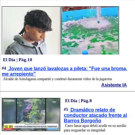
El Día | Pág.10
#4
Joven que lanzó lavalozas a pileta: "Fue una broma,
me arrepiento"
Alcalde de Antofagasta compartió y condenó duramente video de la jugarreta
Asistente IA
El Día | Pág.8
#5
Dramático relato de
conductor atacado frente al
Barros Borgoño
Carro lanza agua debió acudir en su auxilio
para resguardar su integridad