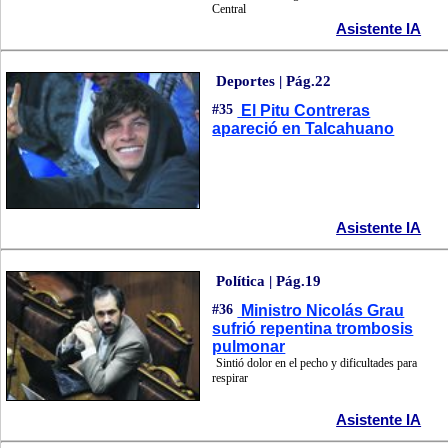
Central
Asistente IA
Deportes | Pág.22
#35
El Pitu Contreras
apareció en Talcahuano
Asistente IA
Política | Pág.19
#36
Ministro Nicolás Grau
sufrió repentina trombosis
pulmonar
Sintió dolor en el pecho y dificultades para
respirar
Asistente IA