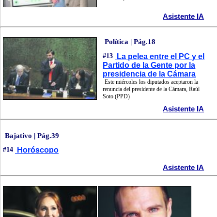
Asistente IA
Política | Pág.18
#13
La pelea entre el PC y el
Partido de la Gente por la
presidencia de la Cámara
Este miércoles los diputados aceptaron la
renuncia del presidente de la Cámara, Raúl
Soto (PPD)
Asistente IA
Bajativo | Pág.39
#14
Horóscopo
Asistente IA