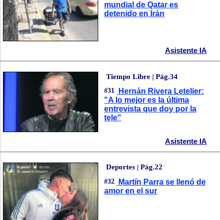
mundial de Qatar es
detenido en Irán
Asistente IA
Tiempo Libre | Pág.34
#31
Hernán Rivera Letelier:
"A lo mejor es la última
entrevista que doy por la
tele"
Asistente IA
Deportes | Pág.22
#32
Martín Parra se llenó de
amor en el sur