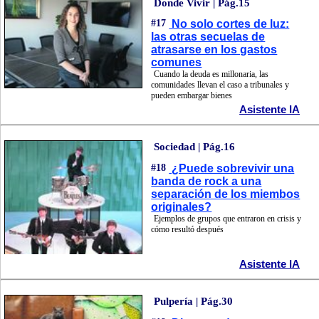
Donde Vivir | Pág.15
#17
No solo cortes de luz:
las otras secuelas de
atrasarse en los gastos
comunes
Cuando la deuda es millonaria, las
comunidades llevan el caso a tribunales y
pueden embargar bienes
Asistente IA
Sociedad | Pág.16
#18
¿Puede sobrevivir una
banda de rock a una
separación de los miembos
originales?
Ejemplos de grupos que entraron en crisis y
cómo resultó después
Asistente IA
Pulpería | Pág.30