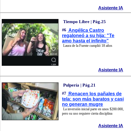
Asistente IA
Tiempo Libre | Pág.25
#6
Angélica Castro
regaloneó a su hija: "Te
amo hasta el infinito"
Laura de la Fuente cumplió 18 años
Asistente IA
Pulpería | Pág.21
#7
Renacen los pañales de
tela: son más baratos y casi
no generan mugre
La inversión inicial parte en unos $200.000,
pero su uso requiere cierta disciplina
Asistente IA