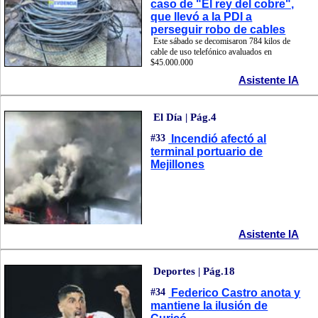
caso de "El rey del cobre",
que llevó a la PDI a
perseguir robo de cables
Este sábado se decomisaron 784 kilos de
cable de uso telefónico avaluados en
$45.000.000
Asistente IA
El Día | Pág.4
#33
Incendió afectó al
terminal portuario de
Mejillones
Asistente IA
Deportes | Pág.18
#34
Federico Castro anota y
mantiene la ilusión de