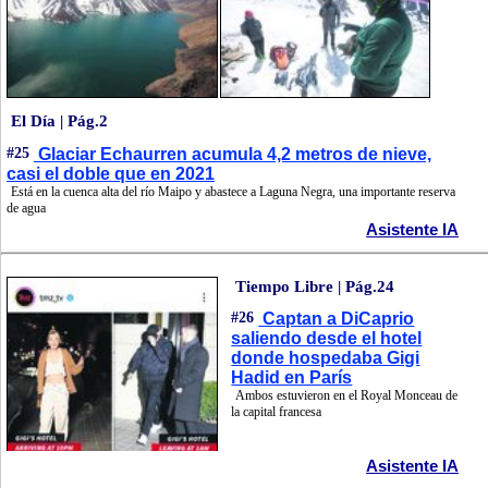
El Día | Pág.2
#25
Glaciar Echaurren acumula 4,2 metros de nieve,
casi el doble que en 2021
Está en la cuenca alta del río Maipo y abastece a Laguna Negra, una importante reserva
de agua
Asistente IA
Tiempo Libre | Pág.24
#26
Captan a DiCaprio
saliendo desde el hotel
donde hospedaba Gigi
Hadid en París
Ambos estuvieron en el Royal Monceau de
la capital francesa
Asistente IA