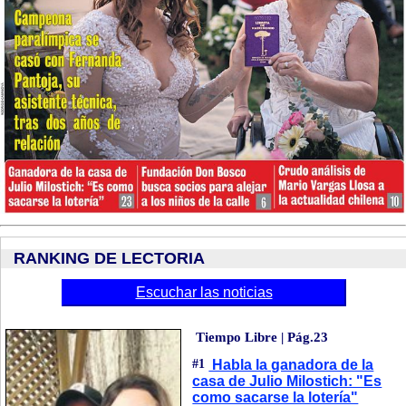
RANKING DE LECTORIA
Escuchar las noticias
Tiempo Libre | Pág.23
#1
Habla la ganadora de la
casa de Julio Milostich: "Es
como sacarse la lotería"