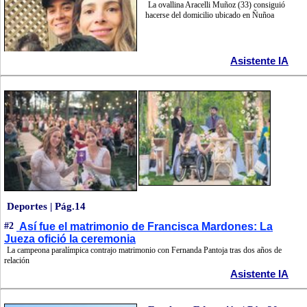
La ovallina Aracelli Muñoz (33) consiguió
hacerse del domicilio ubicado en Ñuñoa
Asistente IA
Deportes | Pág.14
#2
Así fue el matrimonio de Francisca Mardones: La
Jueza ofició la ceremonia
La campeona paralímpica contrajo matrimonio con Fernanda Pantoja tras dos años de
relación
Asistente IA