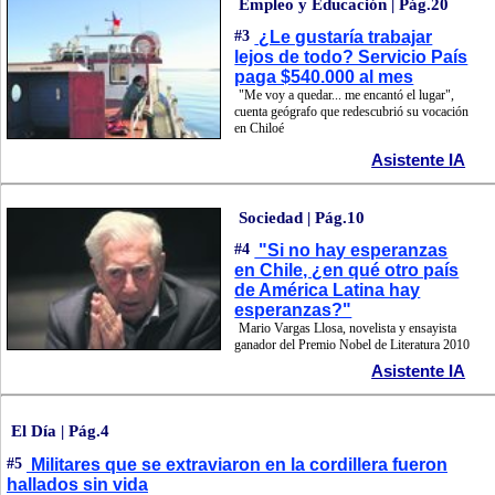
Empleo y Educación | Pág.20
#3
¿Le gustaría trabajar
lejos de todo? Servicio País
paga $540.000 al mes
"Me voy a quedar... me encantó el lugar",
cuenta geógrafo que redescubrió su vocación
en Chiloé
Asistente IA
Sociedad | Pág.10
#4
"Si no hay esperanzas
en Chile, ¿en qué otro país
de América Latina hay
esperanzas?"
Mario Vargas Llosa, novelista y ensayista
ganador del Premio Nobel de Literatura 2010
Asistente IA
El Día | Pág.4
#5
Militares que se extraviaron en la cordillera fueron
hallados sin vida