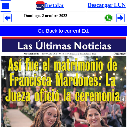
Descargar LUN
Instalar
Domingo, 2 octubre 2022
Despliegues Analytics
Go Back to current Ed.
Despliegues Totales
Despliegues por Rubros