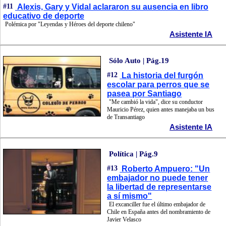
#11
Alexis, Gary y Vidal aclararon su ausencia en libro
educativo de deporte
Polémica por "Leyendas y Héroes del deporte chileno"
Asistente IA
Sólo Auto | Pág.19
#12
La historia del furgón
escolar para perros que se
pasea por Santiago
"Me cambió la vida", dice su conductor
Mauricio Pérez, quien antes manejaba un bus
de Transantiago
Asistente IA
Política | Pág.9
#13
Roberto Ampuero: "Un
embajador no puede tener
la libertad de representarse
a sí mismo"
El excanciller fue el último embajador de
Chile en España antes del nombramiento de
Javier Velasco