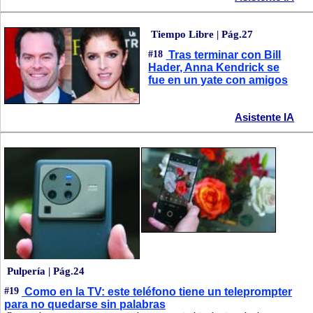
Tiempo Libre | Pág.27
#18
Tras terminar con Bill
Hader, Anna Kendrick se
fue en un yate con amigos
Asistente IA
Pulpería | Pág.24
#19
Como en la TV: este teléfono tiene un teleprompter
para no quedarse sin palabras