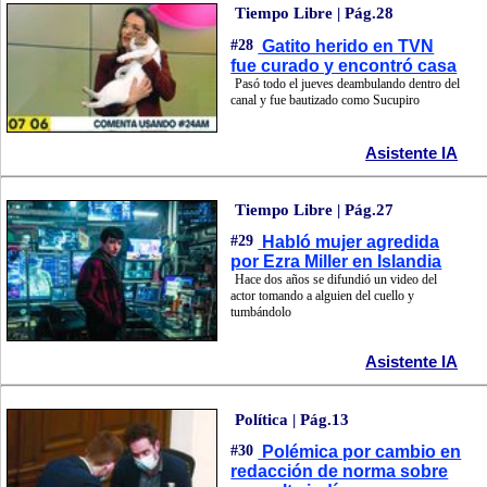
Tiempo Libre | Pág.28
#28
Gatito herido en TVN
fue curado y encontró casa
Pasó todo el jueves deambulando dentro del
canal y fue bautizado como Sucupiro
Asistente IA
Tiempo Libre | Pág.27
#29
Habló mujer agredida
por Ezra Miller en Islandia
Hace dos años se difundió un video del
actor tomando a alguien del cuello y
tumbándolo
Asistente IA
Política | Pág.13
#30
Polémica por cambio en
redacción de norma sobre