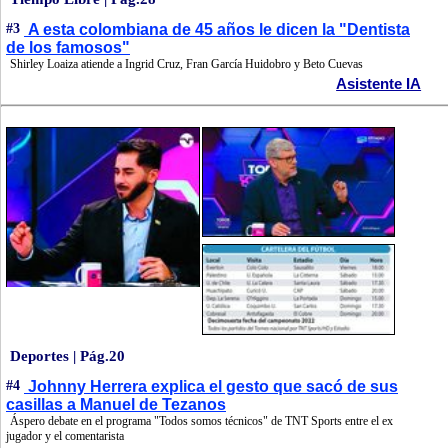
#3
A esta colombiana de 45 años le dicen la "Dentista
de los famosos"
Shirley Loaiza atiende a Ingrid Cruz, Fran García Huidobro y Beto Cuevas
Asistente IA
Deportes | Pág.20
#4
Johnny Herrera explica el gesto que sacó de sus
casillas a Manuel de Tezanos
Áspero debate en el programa "Todos somos técnicos" de TNT Sports entre el ex
jugador y el comentarista