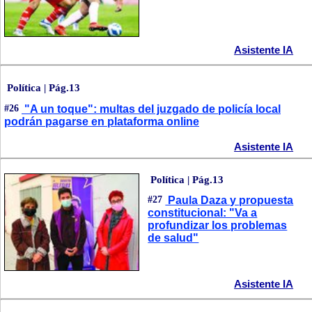
Asistente IA
Política | Pág.13
#26
"A un toque": multas del juzgado de policía local
podrán pagarse en plataforma online
Asistente IA
Política | Pág.13
#27
Paula Daza y propuesta
constitucional: "Va a
profundizar los problemas
de salud"
Asistente IA