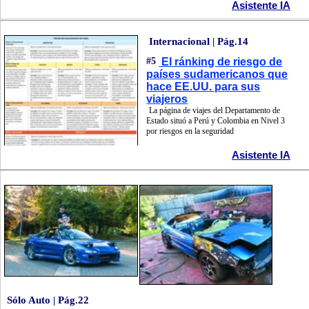
Asistente IA
Internacional | Pág.14
#5
El ránking de riesgo de
países sudamericanos que
hace EE.UU. para sus
viajeros
La página de viajes del Departamento de
Estado situó a Perú y Colombia en Nivel 3
por riesgos en la seguridad
Asistente IA
Sólo Auto | Pág.22