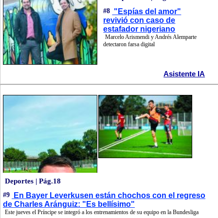
#8
"Espías del amor"
revivió con caso de
estafador nigeriano
Marcelo Arismendi y Andrés Alemparte
detectaron farsa digital
Asistente IA
Deportes | Pág.18
#9
En Bayer Leverkusen están chochos con el regreso
de Charles Aránguiz: "Es bellísimo"
Este jueves el Príncipe se integró a los entrenamientos de su equipo en la Bundesliga