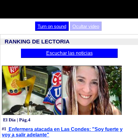
Video
Turn on sound
Ocultar video
RANKING DE LECTORIA
Escuchar las noticias
El Día | Pág.4
#1
Enfermera atacada en Las Condes: "Soy fuerte y
voy a salir adelante"