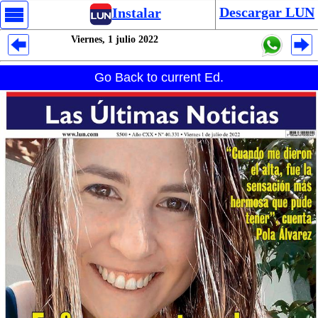
Descargar LUN
Instalar
Viernes, 1 julio 2022
Despliegues Analytics
Go Back to current Ed.
Despliegues Totales
Despliegues por Rubros