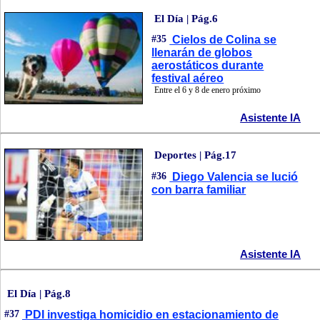
El Día | Pág.6
#35
Cielos de Colina se
llenarán de globos
aerostáticos durante
festival aéreo
Entre el 6 y 8 de enero próximo
Asistente IA
Deportes | Pág.17
#36
Diego Valencia se lució
con barra familiar
Asistente IA
El Día | Pág.8
#37
PDI investiga homicidio en estacionamiento de