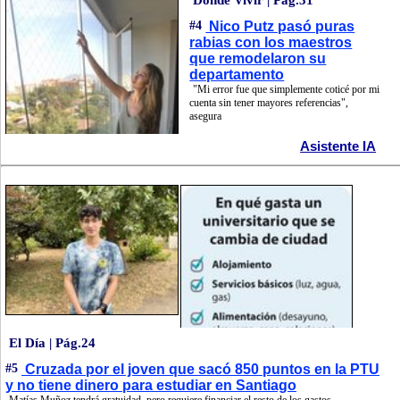
#4
Nico Putz pasó puras
rabias con los maestros
que remodelaron su
departamento
"Mi error fue que simplemente coticé por mi
cuenta sin tener mayores referencias",
asegura
Asistente IA
El Día | Pág.24
#5
Cruzada por el joven que sacó 850 puntos en la PTU
y no tiene dinero para estudiar en Santiago