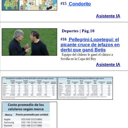
#15
Condorito
Asistente IA
Deportes | Pág.10
#16
Pellegrini-Lopetegui: el
picante cruce de jefazos en
derbi que ganó Betis
Equipo del chileno le ganó el clásico a
Sevilla en la Copa del Rey
Asistente IA