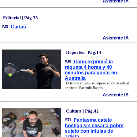
Asistente IA
Editorial | Pág.35
#29
Cartas
Asistente IA
Deportes | Pág.14
#30
Garin exprimió la
raqueta 4 horas y 40
minutos para ganar en
Australia
El tenista chileno se impuso en cinco sets al
argentino Facundo Bagnis
Asistente IA
Cultura | Pág.42
#31
Fantasma catete
hostiga sin cesar a pobre
sujeto con ínfulas de
artista