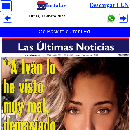
Descargar LUN
Instalar
Lunes, 17 enero 2022
Despliegues Analytics
Go Back to current Ed.
Despliegues Totales
Despliegues por Rubros