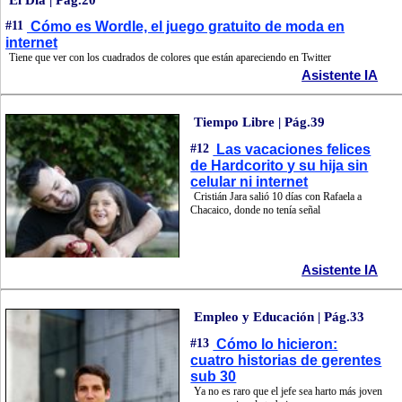
#11
Cómo es Wordle, el juego gratuito de moda en
internet
Tiene que ver con los cuadrados de colores que están apareciendo en Twitter
Asistente IA
Tiempo Libre | Pág.39
#12
Las vacaciones felices
de Hardcorito y su hija sin
celular ni internet
Cristián Jara salió 10 días con Rafaela a
Chacaico, donde no tenía señal
Asistente IA
Empleo y Educación | Pág.33
#13
Cómo lo hicieron:
cuatro historias de gerentes
sub 30
Ya no es raro que el jefe sea harto más joven