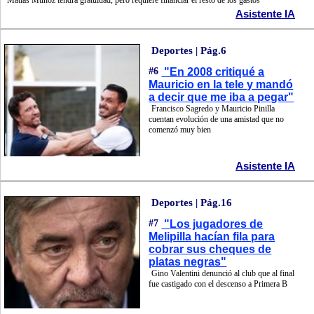
Matías Muñoz tendrá gratuidad, pero requiere financiar el resto de los gastos
Asistente IA
Deportes | Pág.6
#6
"En 2008 critiqué a
Mauricio en la tele y mandó
a decir que me iba a pegar"
Francisco Sagredo y Mauricio Pinilla
cuentan evolución de una amistad que no
comenzó muy bien
Asistente IA
Deportes | Pág.16
#7
"Los jugadores de
Melipilla hacían fila para
cobrar sus cheques de
platas negras"
Gino Valentini denunció al club que al final
fue castigado con el descenso a Primera B