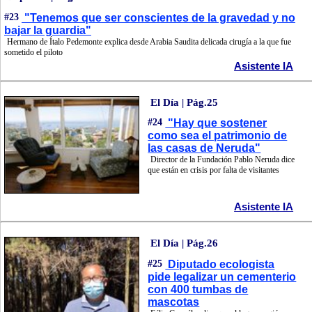
#23
"Tenemos que ser conscientes de la gravedad y no
bajar la guardia"
Hermano de Ítalo Pedemonte explica desde Arabia Saudita delicada cirugía a la que fue
sometido el piloto
Asistente IA
El Día | Pág.25
#24
"Hay que sostener
como sea el patrimonio de
las casas de Neruda"
Director de la Fundación Pablo Neruda dice
que están en crisis por falta de visitantes
Asistente IA
El Día | Pág.26
#25
Diputado ecologista
pide legalizar un cementerio
con 400 tumbas de
mascotas