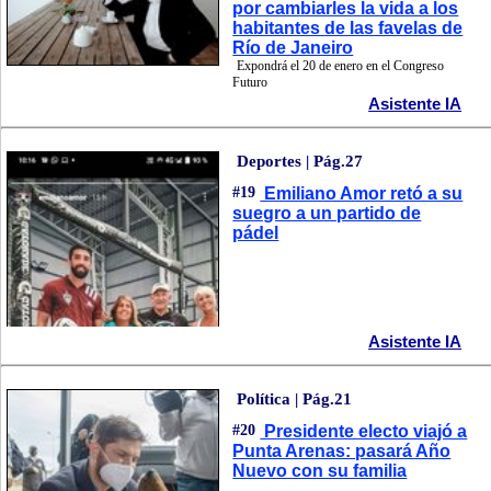
por cambiarles la vida a los
habitantes de las favelas de
Río de Janeiro
Expondrá el 20 de enero en el Congreso
Futuro
Asistente IA
Deportes | Pág.27
#19
Emiliano Amor retó a su
suegro a un partido de
pádel
Asistente IA
Política | Pág.21
#20
Presidente electo viajó a
Punta Arenas: pasará Año
Nuevo con su familia