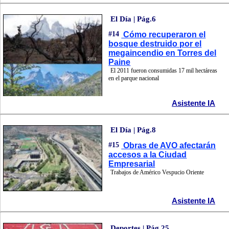
El Día | Pág.6
#14
Cómo recuperaron el
bosque destruido por el
megaincendio en Torres del
Paine
El 2011 fueron consumidas 17 mil hectáreas
en el parque nacional
Asistente IA
El Día | Pág.8
#15
Obras de AVO afectarán
accesos a la Ciudad
Empresarial
Trabajos de Américo Vespucio Oriente
Asistente IA
Deportes | Pág.25