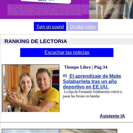
Video
Turn on sound
Ocultar video
RANKING DE LECTORIA
Escuchar las noticias
Tiempo Libre | Pág.34
#1
El aprendizaje de Maite
Solabarrieta tras un año
deportivo en EE.UU.
La hija de Fernando Solabarrieta volvió a
pasar las fiestas en familia
Asistente IA