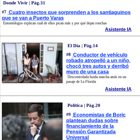
Donde Vivir | Pág.31
#7
Cuatro insectos que sorprenden a los santiaguinos
que se van a Puerto Varas
Entomólogos explican cuál de ellos pican más y por qué dejan ronchas
Asistente IA
El Día | Pág.14
#8
Conductor de vehículo
robado atropelló a un niño,
chocó tres autos y derribó
muro de una casa
Descontrolada huida marcha atrás en un
pasaje de La Florida
Asistente IA
Política | Pág.20
#9
Economistas de Boric
plantean dudas sobre
financiamiento de la
Pensión Garantizada
Universal