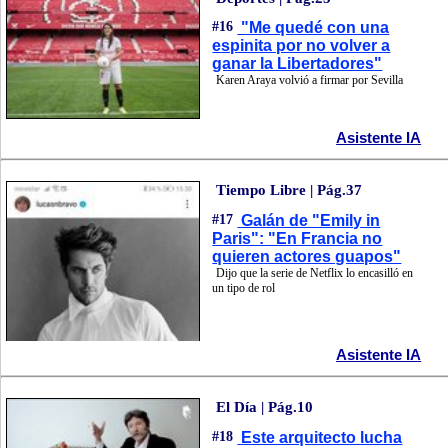
#16
"Me quedé con una
espinita por no volver a
ganar la Libertadores"
Karen Araya volvió a firmar por Sevilla
Asistente IA
Tiempo Libre | Pág.37
#17
Galán de "Emily in
Paris": "En Francia no
quieren actores guapos"
Dijo que la serie de Netflix lo encasilló en
un tipo de rol
Asistente IA
El Día | Pág.10
#18
Este arquitecto lucha