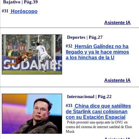
Bajativo | Pág.39
#31
Horóscopo
Asistente IA
Deportes | Pág.27
#32
Hernán Galíndez no ha
llegado y ya le hace mimos
a los hinchas de la U
Asistente IA
Internacional | Pág.22
#33
China dice que satélites
de Starlink casi colisionan
con su Estación Espacial
Pekín presentó una queja ante la ONU en
contra del sistema de internet satelital de Elon
Musk